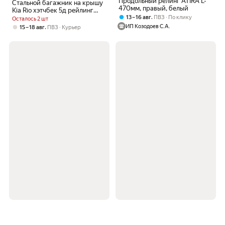
Продольный релинг ATIRA L-
Стальной багажник на крышу
470мм, правый, белый
Kia Rio хэтчбек 5д рейлинг
,
13 – 16 авг
ПВЗ
По клику
(2017-н. в.) на рейлинги,
Осталось 2 шт
прямоугольный
ИП Козодоев С.А.
,
15 – 18 авг
ПВЗ
Курьер