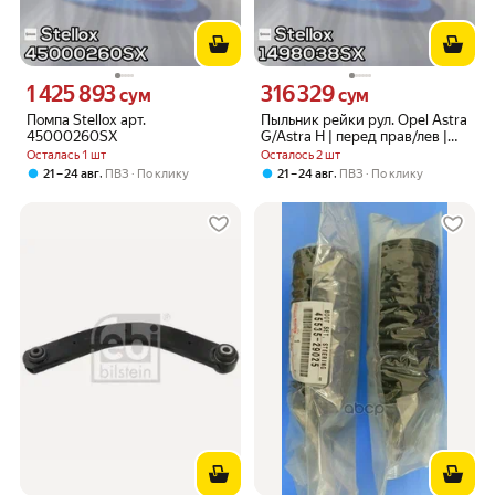
1 425 893
316 329
Цена 1425893 сум вместо
Цена 316329 сум вместо
сум
сум
Помпа Stellox арт.
Пыльник рейки рул. Opel Astra
45000260SX
G/Astra H | перед прав/лев |
Stellox арт. 1498038SX
Осталась 1 шт
Осталось 2 шт
,
,
21 – 24 авг
ПВЗ
По клику
21 – 24 авг
ПВЗ
По клику