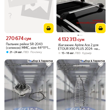
270 674
Цена 270674 сум вместо
сум
4 132 313
Цена 4132313 сум вместо
сум
Пыльник рейки SR-2043
JБагажник Apline Ace 2 для
(силикон) MMC, size: 44*11*187
ETOUR X90 PLUS 2024- на
Форсаж арт. SR-2043
,
21 – 24 авг
ПВЗ
По клику
интегрированные рейлинги,
,
15 – 18 авг
ПВЗ
Курьер
cеребристый