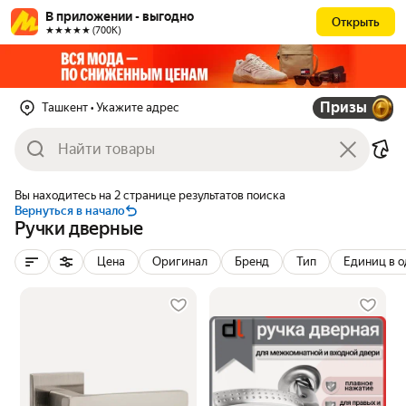
В приложении - выгодно
Открыть
★★★★★ (700К)
Призы
Ташкент
• Укажите адрес
Вы находитесь на 2 странице результатов поиска
Вернуться в начало
Ручки дверные
Цена
Оригинал
Бренд
Тип
Единиц в о