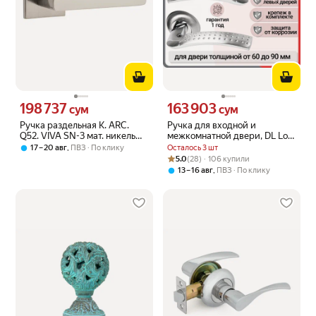
198 737
163 903
Цена 198737 сум вместо
Цена 163903 сум вместо
сум
сум
Ручка раздельная K. ARC.
Ручка для входной и
Q52. VIVA SN-3 мат. никель
межкомнатной двери, DL Loft
(PUNTO)
A19R CP (полированный
,
Осталось 3 шт
17 – 20 авг
ПВЗ
По клику
хром), толщина двери 60-
Рейтинг товара: 5.0 из 5
Оценок: (28) · 106 купили
5.0
(28) · 106 купили
90мм, шток 140мм
,
13 – 16 авг
ПВЗ
По клику