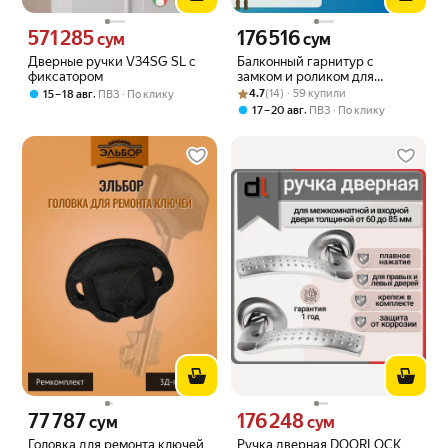
571 285
176 516
Цена 571285 сум вместо
Цена 176516 сум вместо
сум
сум
Дверные ручки V34SG SL с
Балконный гарнитур с
фиксатором
замком и роликом для
Рейтинг товара: 4.7 из 5
Оценок: (14) · 59 купили
дверей ПВХ
,
4.7
(14) · 59 купили
15 – 18 авг
ПВЗ
По клику
,
17 – 20 авг
ПВЗ
По клику
77 787
176 248
Цена 77787 сум вместо
Цена 176248 сум вместо
сум
сум
Головка для ремонта ключей
Ручка дверная DOORLOCK