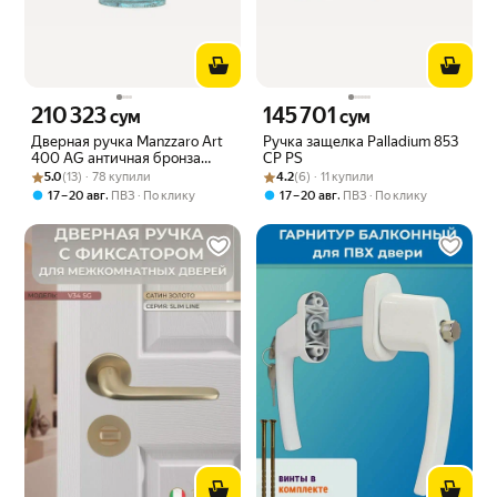
210 323
145 701
Цена 210323 сум вместо
Цена 145701 сум вместо
сум
сум
Дверная ручка Manzzaro Art
Ручка защелка Palladium 853
400 AG античная бронза
CP PS
Рейтинг товара: 5.0 из 5
Оценок: (13) · 78 купили
(blue)
Рейтинг товара: 4.2 из 5
Оценок: (6) · 11 купили
5.0
(13) · 78 купили
4.2
(6) · 11 купили
,
,
17 – 20 авг
ПВЗ
По клику
17 – 20 авг
ПВЗ
По клику