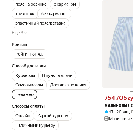
пояс на резинке
с карманом
трикотаж
без карманов
эластичный пояс/вставка
Ещё 3
Рейтинг
Рейтинг от 4.0
Способ доставки
Курьером
В пункт выдачи
Самовывозом
Доставка по клику
Неважно
Цена 754706 сум
754 706
с
Способы оплаты
МАЛИНОВЫЕ 
17 – 20 авг
,
Онлайн
Картой курьеру
Малиновые 
Наличными курьеру