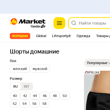
Market
Все хиты
Global
Lifesportpit
Одежда
Товары 
Автотовары
Яндекс Фабрика
Split
Шорты домашние
Выбранные фильт
Сортировка товар
Пол
Популярные
женский
мужской
Размер
RU
INT
40
42
44
46
48
50
52
54
56
58