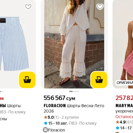
ОРИГИН
 вместо
Цена 556567 сум вместо
Цена 2578
556 567
257 8
ум
сум
Шорты
Шорты Весна-Лето
СНЫ
FLORACION
MARY M
2026
укороче
ПВЗ
По клику
Рейтинг товара: 5.0 из 5
Оценок: (1) · 2 купили
Осталось
5.0
(1) · 2 купили
сны
Рейтинг то
Оценок: (6
4.9
(61
15 – 18 авг
,
ПВЗ
По клику
14 – 17
Floracion