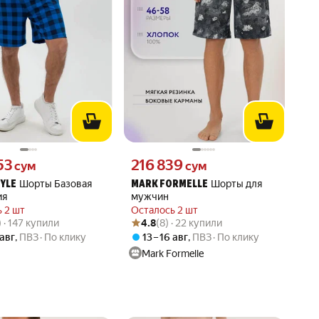
53 сум вместо
Цена 216839 сум вместо
53
216 839
сум
сум
Шорты Базовая
Шорты для
YLE
MARK FORMELLE
ия
мужчин
 2 шт
Осталось 2 шт
вара: 4.8 из 5
5) · 147 купили
Рейтинг товара: 4.8 из 5
Оценок: (8) · 22 купили
) · 147 купили
4.8
(8) · 22 купили
 авг
,
ПВЗ
По клику
13 – 16 авг
,
ПВЗ
По клику
Mark Formelle