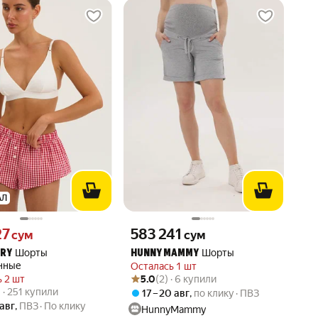
АЛ
27 сум вместо
Цена 583241 сум вместо
27
583 241
сум
сум
Шорты
Шорты
ARY
HUNNY MAMMY
нные
Осталась 1 шт
Рейтинг товара: 5.0 из 5
Оценок: (2) · 6 купили
 2 шт
5.0
(2) · 6 купили
вара: 4.9 из 5
1) · 251 купили
) · 251 купили
17 – 20 авг
,
по клику
ПВЗ
 авг
,
ПВЗ
По клику
HunnyMammy