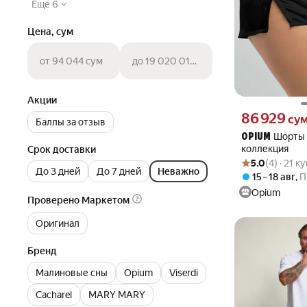
Ещё 6
Цена, сум
от 94 044 сум
до 19 020 016 сум
Акции
Цена 86929 сум 
86 929
су
Баллы за отзыв
Шорты 
OPIUM
коллекция
Срок доставки
Рейтинг товара: 5
Оценок: (4) · 21 
5.0
(4) · 21 к
До 3 дней
До 7 дней
Неважно
15 – 18 авг
,
П
Opium
Проверено Маркетом
Оригинал
Бренд
Малиновые сны
Opium
Viserdi
Cacharel
MARY MARY