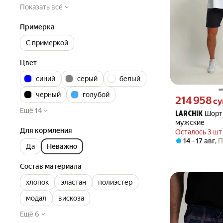
Показать всё
Примерка
С примеркой
Цвет
синий
серый
белый
черный
голубой
Цена 214958 сум
214 958
с
Ещё 14
Шорт
LARCHIK
мужские
Для кормления
Осталось 3 шт
14 – 17 авг
,
П
Да
Неважно
Состав материала
хлопок
эластан
полиэстер
модал
вискоза
Ещё 6