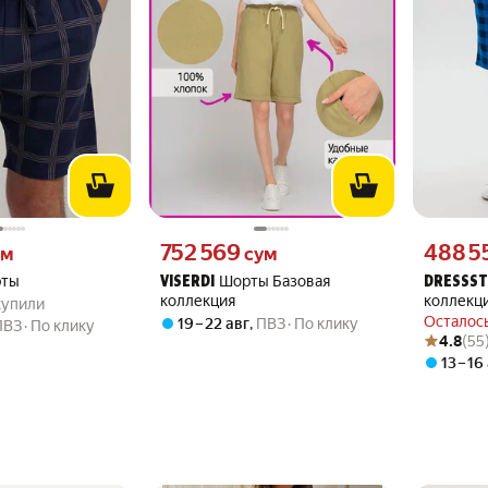
 вместо
Цена 752569 сум вместо
Цена 4885
752 569
488 5
ум
сум
ты
Шорты Базовая
VISERDI
DRESSST
.6 из 5
 купили
коллекция
коллекц
 купили
Осталось
19 – 22 авг
,
ПВЗ
По клику
ПВЗ
По клику
Рейтинг то
Оценок: (5
4.8
(55
13 – 16