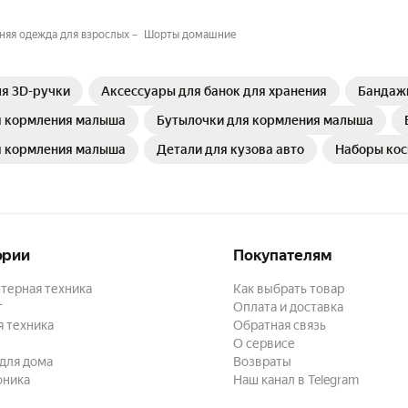
яя одежда для взрослых
Шорты домашние
ля 3D-ручки
Аксессуары для банок для хранения
Бандаж
я кормления малыша
Бутылочки для кормления малыша
я кормления малыша
Детали для кузова авто⁣
Наборы кос
ории
Покупателям
терная техника
Как выбрать товар
г
Оплата и доставка
 техника
Обратная связь
О сервисе
для дома
Возвраты
оника
Наш канал в Telegram