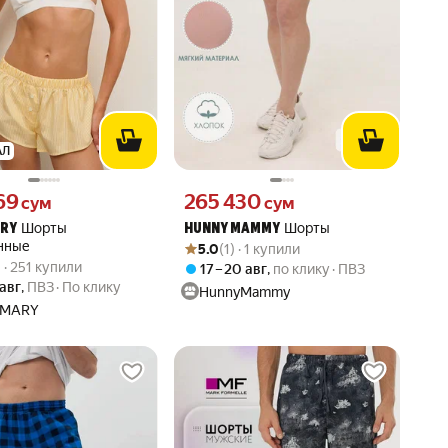
АЛ
69 сум вместо
Цена 265430 сум вместо
69
265 430
сум
сум
Шорты
Шорты
ARY
HUNNY MAMMY
Рейтинг товара: 5.0 из 5
Оценок: (1) · 1 купили
нные
5.0
(1) · 1 купили
вара: 4.9 из 5
1) · 251 купили
) · 251 купили
17 – 20 авг
,
по клику
ПВЗ
 авг
,
ПВЗ
По клику
HunnyMammy
 MARY