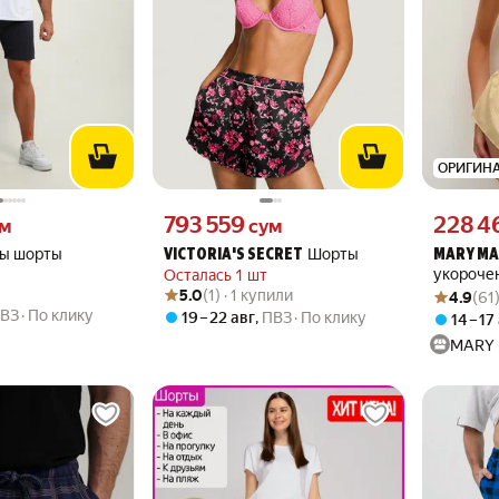
ОРИГИН
 вместо
Цена 793559 сум вместо
Цена 2284
793 559
228 4
ум
сум
ы шорты
Шорты
VICTORIA'S SECRET
MARY M
укороче
Осталась 1 шт
Рейтинг товара: 5.0 из 5
Оценок: (1) · 1 купили
Рейтинг то
Оценок: (6
5.0
(1) · 1 купили
4.9
(61
ВЗ
По клику
19 – 22 авг
,
ПВЗ
По клику
14 – 17
MARY