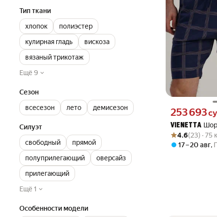
Тип ткани
хлопок
полиэстер
кулирная гладь
вискоза
вязаный трикотаж
Ещё 9
Сезон
всесезон
лето
демисезон
Цена 253693 сум
253 693
с
Шор
VIENETTA
Силуэт
Рейтинг товара: 4
Оценок: (23) · 75
4.6
(23) · 75
свободный
прямой
17 – 20 авг
,
полуприлегающий
оверсайз
прилегающий
Ещё 1
Особенности модели