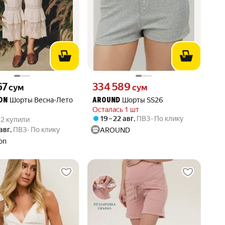
67 сум вместо
Цена 334589 сум вместо
67
334 589
сум
сум
Шорты Весна-Лето
Шорты SS26
ON
AROUND
Осталась 1 шт
вара: 5.0 из 5
) · 2 купили
19 – 22 авг
,
ПВЗ
По клику
· 2 купили
 авг
,
ПВЗ
По клику
AROUND
ion