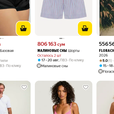
вместо
Цена 806163 сум вместо
Цена 5565
806 163
556 5
м
сум
Базовая
Шорты
МАЛИНОВЫЕ СНЫ
FLORACI
2026
Осталось 2 шт
.0 из 5
купили
Рейтинг то
Оценок: (1
17 – 20 авг
,
ПВЗ
По клику
упили
5.0
(1) 
ВЗ
По клику
15 – 18
Малиновые сны
Florac