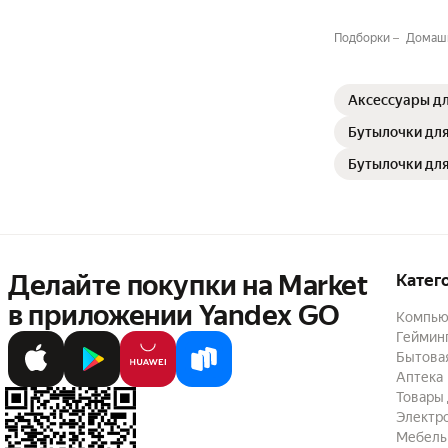
Подборки
Домашн
Аксессуары д
Бутылочки дл
Бутылочки дл
Делайте покупки на Market

Катег
в приложении Yandex GO
Компью
Геймин
Бытовая
Аптека
Товары 
Электр
Мебель