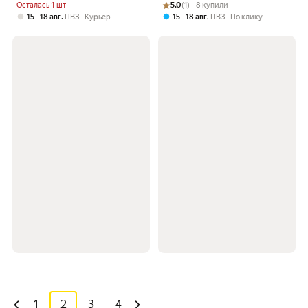
8 (8')
Рейтинг товара: 5.0 из 5
Оценок: (1) · 8 купили
однониточный цепной стежок
Осталась 1 шт
5.0
(1) · 8 купили
,
,
15 – 18 авг
ПВЗ
Курьер
15 – 18 авг
ПВЗ
По клику
1
2
3
4