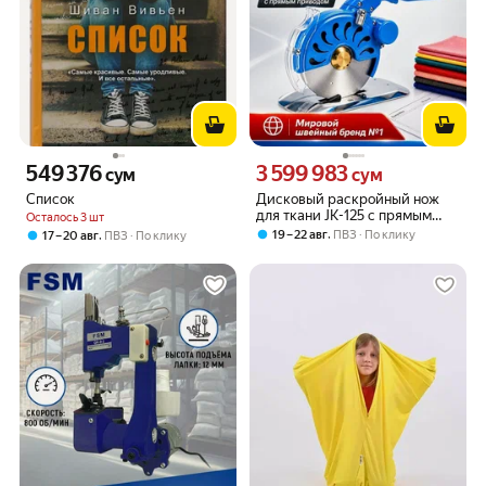
549 376
3 599 983
Цена 549376 сум вместо
Цена 3599983 сум вместо
сум
сум
Список
Дисковый раскройный нож
для ткани JK-125 с прямым
Осталось 3 шт
приводом
,
19 – 22 авг
ПВЗ
По клику
,
17 – 20 авг
ПВЗ
По клику