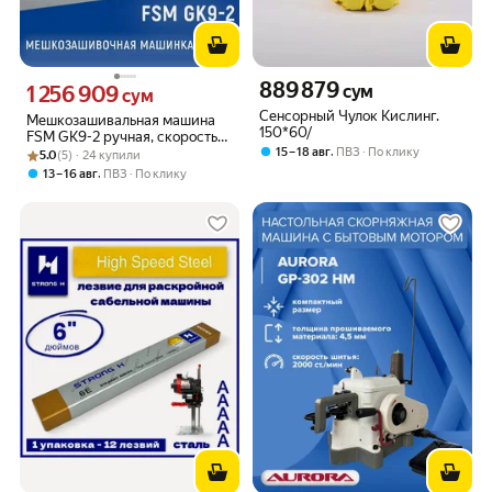
889 879
Цена 889879 сум вместо
1 256 909
сум
Цена 1256909 сум вместо
сум
Сенсорный Чулок Кислинг.
Мешкозашивальная машина
150*60/
FSM GK9-2 ручная, скорость
,
15 – 18 авг
ПВЗ
По клику
Рейтинг товара: 5.0 из 5
Оценок: (5) · 24 купили
шитья 800 стежков в минуту
5.0
(5) · 24 купили
,
13 – 16 авг
ПВЗ
По клику