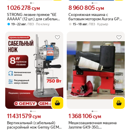
1 026 278
8 960 805
Цена 1026278 сум вместо
Цена 8960805 сум вместо
сум
сум
STRONG лезвие прямое "6E
Скорняжная машина с
AAAAA" (12 шт.) для сабельной
бытовым мотором Aurora GP-
раскройной машины
302 HM new type (Руно)
,
,
19 – 22 авг
ПВЗ
По клику
15 – 18 авг
ПВЗ
Курьер
11 431 579
1 368 106
Цена 11431579 сум вместо
Цена 1368106 сум вместо
сум
сум
Вертикальный (сабельный)
Мешкозашивочная машина
раскройный нож Gemsy GEM
Jasmine GK9-350,