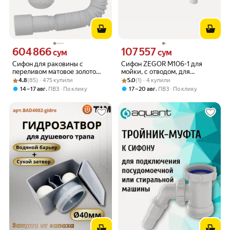
604 866
107 557
Цена 604866 сум вместо
Цена 107557 сум вместо
сум
сум
Сифон для раковины с
Сифон ZEGOR M106-1 для
переливом матовое золото
мойки, с отводом, для
Рейтинг товара: 4.8 из 5
Оценок: (85) · 475 купили
КН984 регулировка по высоте
Рейтинг товара: 5.0 из 5
Оценок: (1) · 4 купили
стиральной машины
4.8
(85) · 475 купили
5.0
(1) · 4 купили
,
,
14 – 17 авг
ПВЗ
По клику
17 – 20 авг
ПВЗ
По клику