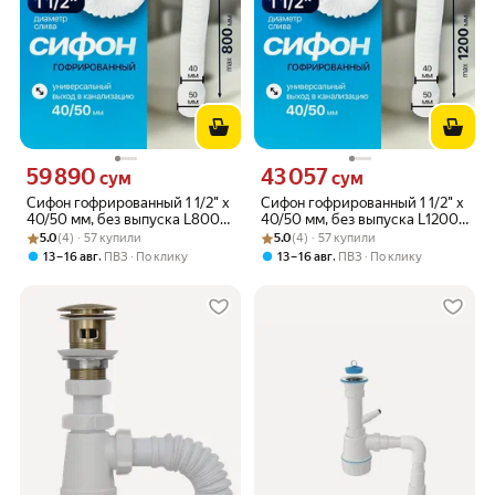
59 890
43 057
Цена 59890 сум вместо
Цена 43057 сум вместо
сум
сум
Сифон гофрированный 1 1/2" х
Сифон гофрированный 1 1/2" х
40/50 мм, без выпуска L800
40/50 мм, без выпуска L1200
Рейтинг товара: 5.0 из 5
Оценок: (4) · 57 купили
мм с хомутом жёсткости
Рейтинг товара: 5.0 из 5
Оценок: (4) · 57 купили
мм с хомутом жёсткости
5.0
(4) · 57 купили
5.0
(4) · 57 купили
,
,
13 – 16 авг
ПВЗ
По клику
13 – 16 авг
ПВЗ
По клику