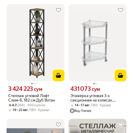
3 424 223
431 073
Цена 3424223 сум вместо
Цена 431073 сум вместо
сум
сум
Стеллаж угловой Лофт
Этажерка угловая 3-х
Слим-6, 182 см Дуб Вотан
секционная на колесах,
Рейтинг товара: 4.7 из 5
Оценок: (268) · 693 купили
пластик, цвет белый, 3 полки
4.7
(268) · 693 купили
,
14 – 17 авг
ПВЗ
Курьер
,
19 – 22 авг
ПВЗ
Курьер
Buy-Trends