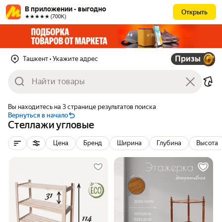
В приложении - выгодно
Открыть
★★★★★ (700К)
Призы
Ташкент
• Укажите адрес
Вы находитесь на 3 странице результатов поиска
Вернуться в начало
Стеллажи угловые
Цена
Бренд
Ширина
Глубина
Высота