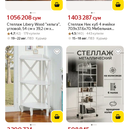
1 056 208
1 403 287
Цена 1056208 сум вместо
Цена 1403287 сум вместо
сум
сум
Стеллаж Libery Wood "хельга",
Стеллаж Ник куб 4 ячейки
угловой, 54 см x 39,2 см x
70.9х37.6х70, Мебельная
Рейтинг товара: 4.7 из 5
Оценок: (42) · 179 купили
100см, белая/темно-
Рейтинг товара: 4.5 из 5
Оценок: (140) · 443 купили
компания Е1, Бетон
4.7
(42) · 179 купили
4.5
(140) · 443 купили
коричневая
,
,
19 – 22 авг
ПВЗ
Курьер
15 – 18 авг
ПВЗ
Курьер
Цена 2300734 сум вместо
Цена 508845 сум вместо