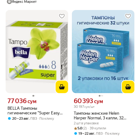
Яндекс Маркет
77 036
60 393
Цена 77036 сум вместо
Цена 60393 сум вместо
сум
сум
30 197
сум/шт
BELLA Тампоны
гигиенические "Super Easy
Тампоны женские Helen
Twist", 8 штук
Harper Normal, 3 капли, 32
,
20 – 23 авг
ПВЗ
По клику
штуки, без апликатора
2 шт в упаковке
Рейтинг товара: 5.0 из 5
Оценок: (2) · 39 купили
5.0
(2) · 39 купили
,
19 – 22 авг
ПВЗ
По клику