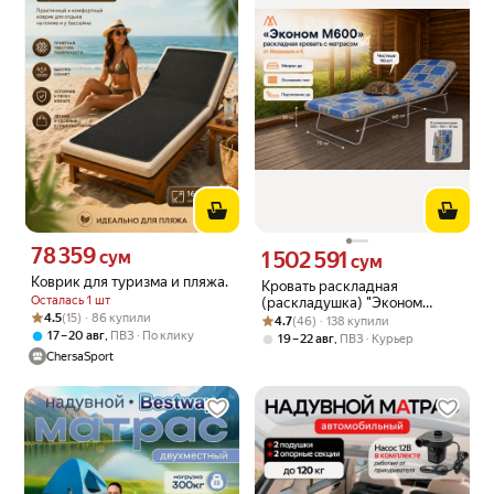
78 359
Цена 78359 сум вместо
сум
1 502 591
Цена 1502591 сум вместо
сум
Коврик для туризма и пляжа.
Кровать раскладная
Осталась 1 шт
(раскладушка) "Эконом
Рейтинг товара: 4.5 из 5
Оценок: (15) · 86 купили
4.5
(15) · 86 купили
Рейтинг товара: 4.7 из 5
Оценок: (46) · 138 купили
М600" с подголовником и
4.7
(46) · 138 купили
матрасом недорого
,
17 – 20 авг
ПВЗ
По клику
,
19 – 22 авг
ПВЗ
Курьер
ChersaSport