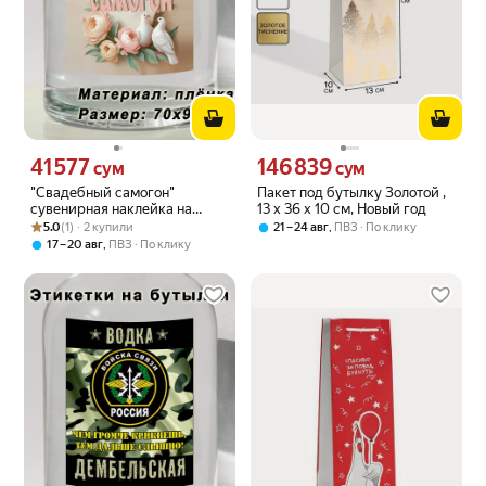
41 577
146 839
Цена 41577 сум вместо
Цена 146839 сум вместо
сум
сум
"Свадебный самогон"
Пакет под бутылку Золотой ,
сувенирная наклейка на
13 х 36 х 10 см, Новый год
Рейтинг товара: 5.0 из 5
Оценок: (1) · 2 купили
бутылку ,15 шт, 70x90 мм
5.0
(1) · 2 купили
,
21 – 24 авг
ПВЗ
По клику
,
17 – 20 авг
ПВЗ
По клику