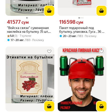
41 577
116 598
Цена 41577 сум вместо
Цена 116598 сум вместо
сум
сум
"Войска связи" сувенирная
Пакет подарочный под
наклейка на бутылку ,15 шт,
бутылку, упаковка, Гусь , 36 х
Рейтинг товара: 5.0 из 5
Оценок: (3) · 7 купили
70x90 мм
13 х 10 см
5.0
(3) · 7 купили
,
20 – 23 авг
ПВЗ
По клику
,
17 – 20 авг
ПВЗ
По клику