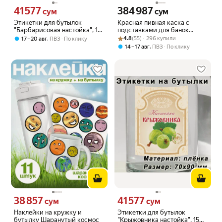
41 577
384 987
Цена 41577 сум вместо
Цена 384987 сум вместо
сум
сум
Этикетки для бутылок
Красная пивная каска с
"Барбарисовая настойка", 15
подставками для банок
шт.
Рейтинг товара: 4.8 из 5
Оценок: (55) · 296 купили
(универсальный размер)
,
4.8
(55) · 296 купили
17 – 20 авг
ПВЗ
По клику
,
14 – 17 авг
ПВЗ
По клику
38 857
41 577
Цена 38857 сум вместо
Цена 41577 сум вместо
сум
сум
Наклейки на кружку и
Этикетки для бутылок
бутылку Шаранутый космос
"Крыжовника настойка", 15