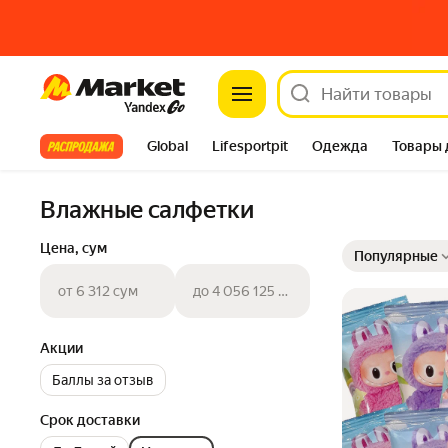
Market
Все хиты
Global
Lifesportpit
Одежда
Товары 
Автотовары
Яндекс Фабрика
Split
Влажные салфетки
Выбранные фильт
Сортировка товар
Цена, сум
Популярные
от 6 312 сум
до 4 056 125 сум
Акции
Баллы за отзыв
Срок доставки