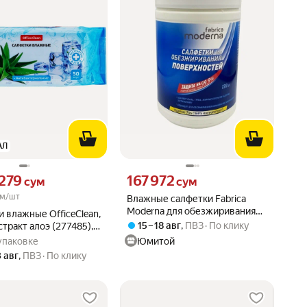
АЛ
279 сум вместо
Цена 167972 сум вместо
 279
167 972
сум
сум
м/шт
Влажные салфетки Fabrica
Moderna для обезжиривания
 влажные OfficeClean,
поверхностей, 130 шт
15 – 18 авг
,
ПВЗ
По клику
стракт алоэ (277485),
(FM01685)
упаковке
Юмитой
3 авг
,
ПВЗ
По клику