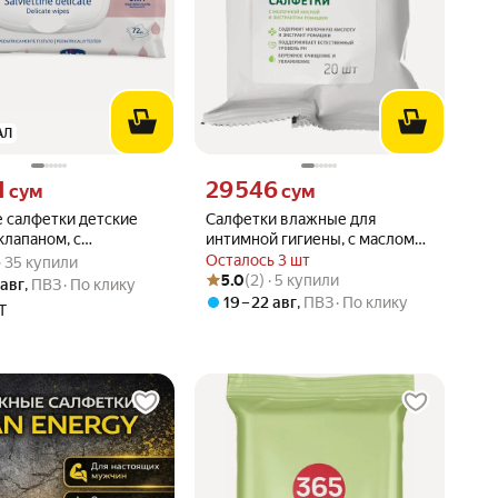
АЛ
1 сум вместо
Цена 29546 сум вместо
1
29 546
сум
сум
 салфетки детские
Салфетки влажные для
 клапаном, с
интимной гигиены, с маслом
вара: 5.0 из 5
) · 35 купили
ом мальвы, 72 шт, 0+
ромашки, 20 шт/уп
Осталось 3 шт
 · 35 купили
Рейтинг товара: 5.0 из 5
Оценок: (2) · 5 купили
5.0
(2) · 5 купили
 авг
,
ПВЗ
По клику
19 – 22 авг
,
ПВЗ
По клику
Т