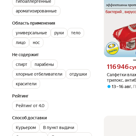
гипоаллергенные
ароматизированные
Область применения
универсальные
руки
тело
лицо
нос
Не содержит
спирт
парабены
Цена 116946 сум
116 946
су
хлорные отбеливатели
отдушки
Салфетки вла
трилокс, анти
красители
клапаном, уни
13 – 16 авг
,
П
120шт
Рейтинг
Рейтинг от 4.0
Способ доставки
Курьером
В пункт выдачи