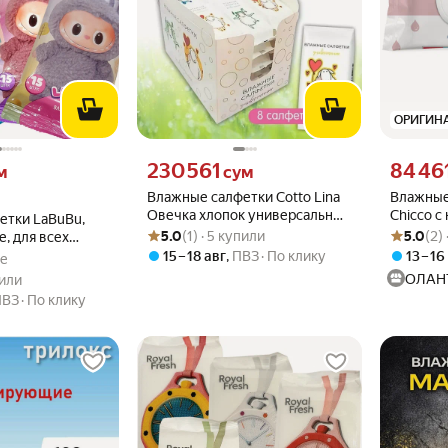
ОРИГИН
 вместо
Цена 230561 сум вместо
Цена 8446
230 561
84 46
м
сум
Влажные салфетки Cotto Lina
Влажные
Овечка хлопок универсальные
Chicco с
етки LaBuBu,
Рейтинг товара: 5.0 из 5
Оценок: (1) · 5 купили
Рейтинг то
Оценок: (2
8шт. шоу-бокс 36 шт.
экстракт
5.0
(1) · 5 купили
5.0
(2)
, для всех
шт х 8 уп
15 – 18 авг
,
ПВЗ
По клику
13 – 16
ке
.0 из 5
упили
ОЛАН
пили
ПВЗ
По клику