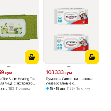
59 сум вместо
Цена 103333 сум вместо
59
103 333
сум
сум
 The Saem Healing Tea
Пумпоша Салфетки влажные
для лица, с экстрактом
универсальные с
 чая, 260 г
антибактериальным эффектом
 авг
,
ПВЗ
По клику
15 – 18 авг
,
ПВЗ
По клику
120 шт, 2 уп