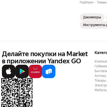
Подборки
Товары
Джемперы
Инструменты 
Делайте покупки на Market

Катег
в приложении Yandex GO
Компью
Геймин
Бытовая
Аптека
Товары 
Электр
Мебель