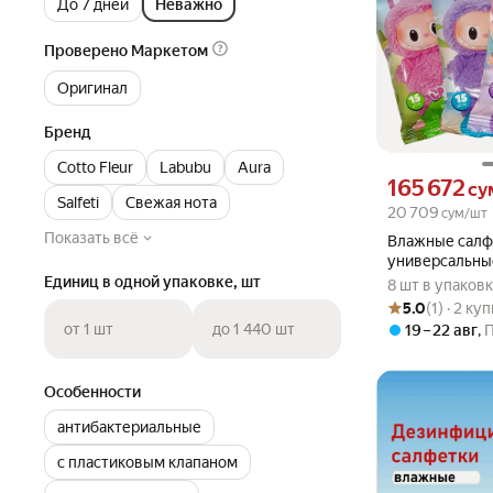
До 7 дней
Неважно
Проверено Маркетом
Оригинал
Бренд
Cotto Fleur
Labubu
Aura
Цена 165672 сум
165 672
су
Salfeti
Свежая нота
20 709
сум/шт
Показать всё
Влажные салф
универсальные
типов кожи,15 
Единиц в одной упаковке, шт
8 шт в упаков
Рейтинг товара: 5
Оценок: (1) · 2 к
5.0
(1) · 2 ку
от 1 шт
до 1 440 шт
19 – 22 авг
,
Особенности
антибактериальные
с пластиковым клапаном