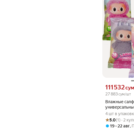
Цена 111532 сум
111 532
су
27 883
сум/шт
Влажные салф
универсальные
типов кожи,15 
4 шт в упаков
Рейтинг товара: 5
Оценок: (1) · 2 к
5.0
(1) · 2 ку
19 – 22 авг
,