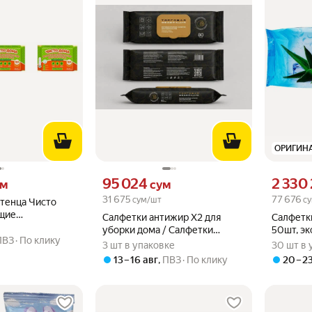
ОРИГИН
 вместо
Цена 95024 сум вместо
Цена 2330
95 024
2 330
ум
сум
31 675
77 676
сум/шт
су
тенца Чисто
щие
Салфетки антижир Х2 для
Салфетки
 с календулой,
уборки дома / Салфетки
50шт, эк
ПВЗ
По клику
влажные для кухни бытовые,
30 уп.
3 шт в упаковке
30 шт в 
80шт - 3 упаковки (240 шт)
13 – 16 авг
,
ПВЗ
По клику
20 – 2