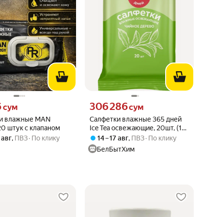
6 сум вместо
Цена 306286 сум вместо
6
306 286
сум
сум
и влажные MAN
Салфетки влажные 365 дней
20 штук с клапаном
Ice Tea освежающие, 20шт, (18
шт)
 авг
,
ПВЗ
По клику
14 – 17 авг
,
ПВЗ
По клику
БелБытХим