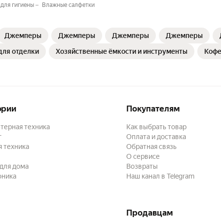
 для гигиены
Влажные салфетки
Джемперы
Джемперы
Джемперы
Джемперы
для отделки
Хозяйственные ёмкости и инструменты
Кофе
ории
Покупателям
терная техника
Как выбрать товар
г
Оплата и доставка
 техника
Обратная связь
О сервисе
для дома
Возвраты
оника
Наш канал в Telegram
Продавцам