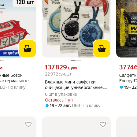
 вместо
Цена 137829 сум вместо
Цена 3774
137 829
37 74
м
сум
22 972
сум/шт
жные Бозон
Салфетк
бактериальные, с
Energy 1
Влажные мини-салфетки,
версальные,
ВЗ
По клику
19 – 22
очищающие, универсальные,
без спирта, 8 шт х 6 уп
6 шт в упаковке
Осталась 1 уп
19 – 22 авг
,
ПВЗ
По клику