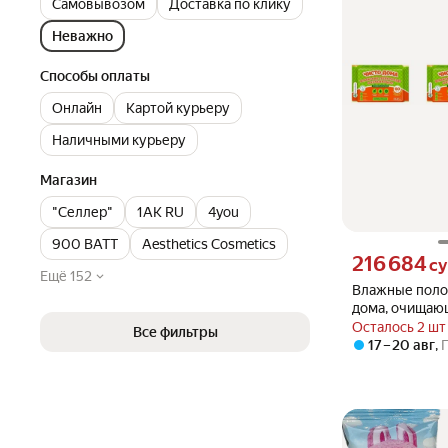
Самовывозом
Доставка по клику
Неважно
Способы оплаты
Онлайн
Картой курьеру
Наличными курьеру
Магазин
"Селлер"
1AK RU
4you
900 ВАТТ
Aesthetics Cosmetics
Цена 216684 сум
216 684
с
Ещё 152
Влажные поло
дома, очищаю
универсальные
Осталось 2 шт
Все фильтры
60 шт, 3 уп.
17 – 20 авг
,