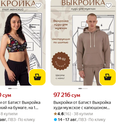
0 сум вместо
Цена 97216 сум вместо
0
97 216
сум
сум
 от Батист Выкройка
Выкройки от Батист Выкройка
кий на бумаге, на 1
худи мужское с капюшоном
вара: 4.0 из 5
) · 8 купили
Рейтинг товара: 4.6 из 5
Оценок: (16) · 38 купили
е размеры
размер 48,50,52 рост 170-177
 · 8 купили
4.6
(16) · 38 купили
,50,52,54
см в натуральную величину
 авг
,
ПВЗ
По клику
14 – 17 авг
,
ПВЗ
По клику