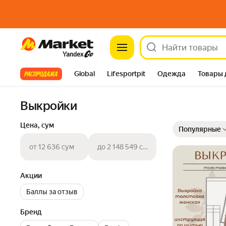
Market
Все хиты
Global
Lifesportpit
Одежда
Товары 
Автотовары
Яндекс Фабрика
Split
Выкройки
Выбранные фильт
Сортировка товар
Цена, сум
Популярные
от 12 636 сум
до 2 148 549 сум
Акции
Баллы за отзыв
Бренд