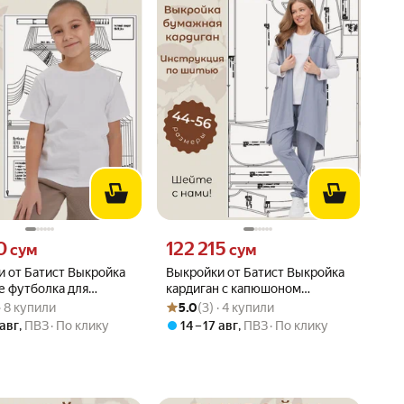
0 сум вместо
Цена 122215 сум вместо
0
122 215
сум
сум
 от Батист Выкройка
Выкройки от Батист Выкройка
е футболка для
кардиган с капюшоном
вара: 5.0 из 5
) · 8 купили
Рейтинг товара: 5.0 из 5
Оценок: (3) · 4 купили
ов и девочек размеры
женский размер 56 рост 164
 · 8 купили
5.0
(3) · 4 купили
134, 140, 146, 152, 158,
 авг
,
ПВЗ
По клику
14 – 17 авг
,
ПВЗ
По клику