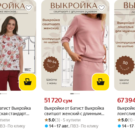
вместо
Цена 51720 сум вместо
Цена 6739
51 720
67 39
сум
атист Выкройка
Выкройки от Батист Выкройка
Выкройки
кая стандарт
свитшот женский с длинным
лонгсли
.0 из 5
купили
Рейтинг товара: 5.0 из 5
Оценок: (3) · 5 купили
Рейтинг то
Оценок: (1
,48,50,52,54
рукавом, размеры 50,52,54,
50, рост 
купили
5.0
(3) · 5 купили
5.0
(1) 
рост 164
натурал
ВЗ
По клику
14 – 17 авг
,
ПВЗ
По клику
14 – 17