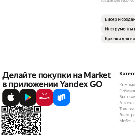
Товары для творчес
Бисер и созда
Инструменты 
Крючки для в
Делайте покупки на Market

Катег
в приложении Yandex GO
Компью
Геймин
Бытовая
Аптека
Товары 
Электр
Мебель