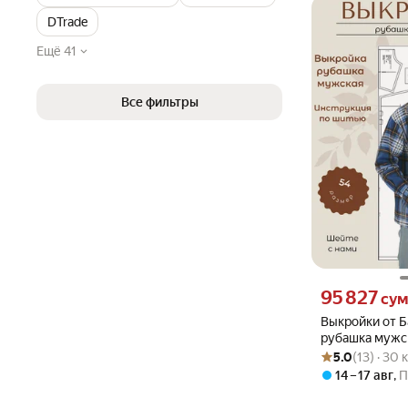
DTrade
Ещё 41
Все фильтры
Цена 95827 сум 
95 827
су
Выкройки от Б
рубашка мужск
Рейтинг товара: 5
Оценок: (13) · 30
рост 176
5.0
(13) · 30
14 – 17 авг
,
П