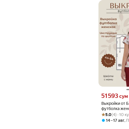
Цена 51593 сум 
51 593
сум
Выкройки от Б
футболка женс
Рейтинг товара: 5
Оценок: (4) · 10 
размеры 44,46
5.0
(4) · 10 
рост 164
14 – 17 авг
,
П