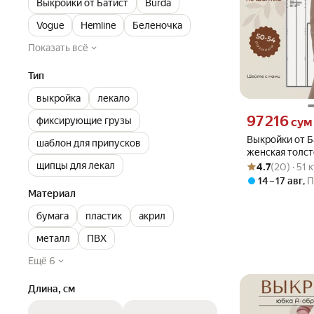
Выкройки от Батист
Burda
Vogue
Hemline
Беленочка
Показать всё
Тип
выкройка
лекало
Цена 97216 сум 
97 216
фиксирующие грузы
сум
Выкройки от Б
шаблон для припусков
женская толст
Рейтинг товара: 4
Оценок: (20) · 51
капюшоном Вы
щипцы для лекал
4.7
(20) · 51
Батист на бум
14 – 17 авг
,
П
50,52,54 рост 
Материал
бумага
пластик
акрил
металл
ПВХ
Ещё 6
Длина, см