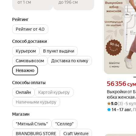
от 1 см
до 196 см
Рейтинг
Рейтинг от 4.0
Способ доставки
Курьером
В пункт выдачи
Самовывозом
Доставка по клику
Неважно
Цена 56356 сум 
Способы оплаты
56 356
су
Выкройки от Б
Онлайн
Картой курьеру
юбка женская 
Наличными курьеру
Рейтинг товара: 5
Оценок: (3) · 5 к
силуэта с кар
5.0
(3) · 5 ку
50,52,54
14 – 17 авг
,
П
Магазин
"Мятный Стиль"
"Селлер"
BRANDBURG STORE
Craft Venture