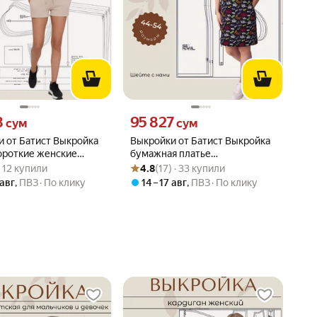
8 сум вместо
Цена 95827 сум вместо
8
95 827
сум
сум
 от Батист Выкройка
Выкройки от Батист Выкройка
ороткие женские
бумажная платье
вара: 5.0 из 5
) · 12 купили
Рейтинг товара: 4.8 из 5
Оценок: (17) · 33 купили
44,46,48,50,52,54
цельнокроеное женское
 · 12 купили
4.8
(17) · 33 купили
Выкройки от Батист 6
 авг
,
ПВЗ
По клику
14 – 17 авг
,
ПВЗ
По клику
размеров на одном листе 44-
54 рост 164