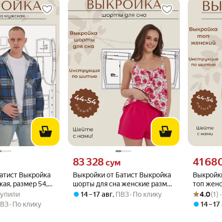
вместо
Цена 83328 сум вместо
Цена 4168
83 328
41 68
м
сум
атист Выкройка
Выкройки от Батист Выкройка
Выкройки
ая, размер 54,
шорты для сна женские размер
топ женс
.0 из 5
 купили
Рейтинг то
Оценок: (1
44,46,48,50,52,54 рост 164
листе вс
 купили
14 – 17 авг
,
ПВЗ
По клику
4.0
(1)
44,46,48
ВЗ
По клику
14 – 17