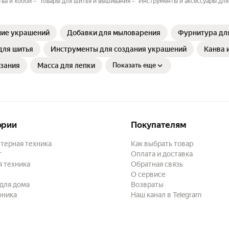
тва и хобби
Товары для шитья и вышивания
Инструменты и аксессуары для
ние украшений
Добавки для мыловарения
Фурнитура дл
для шитья
Инструменты для создания украшений
Канва 
язания
Масса для лепки
Показать еще
ории
Покупателям
терная техника
Как выбрать товар
г
Оплата и доставка
 техника
Обратная связь
О сервисе
для дома
Возвраты
оника
Наш канал в Telegram