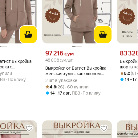
вместо
Цена 97216 сум вместо
Цена 8332
97 216
83 32
сум
48 608
сум/шт
атист Выкройка
Выкройки
овка с
шорты к
Выкройки от Батист Выкройка
.7 из 5
 купили
Рейтинг то
Оценок: (5
кройки от
размеры 
 купили
5.0
(5)
женская худи с капюшоном
аге размер
рост 164
размеры на одном листе
ВЗ
По клику
14 – 17
2 шт в упаковке
164
44,46,48,50,52,54 рост 164-170
Рейтинг товара: 4.8 из 5
Оценок: (26) · 60 купили
4.8
(26) · 60 купили
14 – 17 авг
,
ПВЗ
По клику