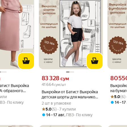
вместо
Цена 83328 сум вместо
Цена 8055
83 328
80 55
м
сум
41 664
сум/шт
атист Выкройка
Выкройки
А-образного
на бумаг
Выкройки от Батист Выкройка
.0 из 5
упили
Рейтинг то
Оценок: (6
манами, размеры
мальчик
пили
5.0
(6)
детская шорты для мальчиков
122, 128, 
и девочек размеры
ВЗ
По клику
14 – 17
2 шт в упаковке
164
122,128,134,140,146,152,158,164
Рейтинг товара: 5.0 из 5
Оценок: (5) · 7 купили
5.0
(5) · 7 купили
14 – 17 авг
,
ПВЗ
По клику