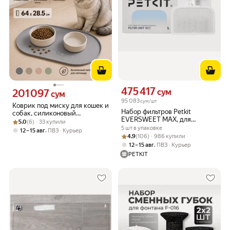
475 417
Цена 475417 сум вместо
201 097
сум
Цена 201097 сум вместо
сум
95 083
сум/шт
Коврик под миску для кошек и
Набор фильтров Petkit
собак, силиконовый
EVERSWEET MAX, для
Рейтинг товара: 5.0 из 5
Оценок: (6) · 33 купили
нескользящий, с бортиком,
5.0
(6) · 33 купили
фонтана, белый,
64×28 см, серый
5 шт в упаковке
,
12 – 15 авг
ПВЗ
Курьер
прямоугольная форма, 5 шт
Рейтинг товара: 4.9 из 5
Оценок: (106) · 986 купили
4.9
(106) · 986 купили
,
12 – 15 авг
ПВЗ
Курьер
PETKIT