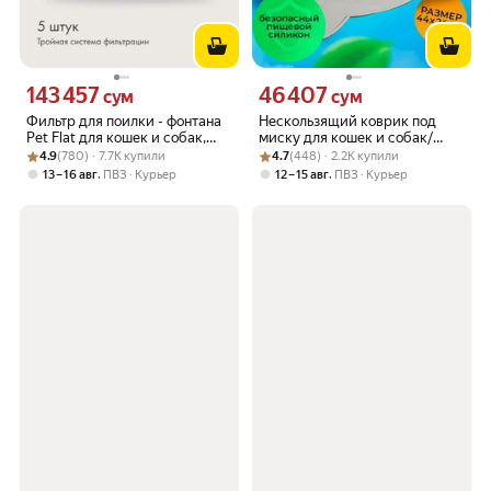
143 457
46 407
Цена 143457 сум вместо
Цена 46407 сум вместо
сум
сум
Фильтр для поилки - фонтана
Нескользящий коврик под
Pet Flat для кошек и собак,
миску для кошек и собак/
Рейтинг товара: 4.9 из 5
Оценок: (780) · 7.7K купили
набор 5 шт
Рейтинг товара: 4.7 из 5
Оценок: (448) · 2.2K купили
Силиконовый коврик для
4.9
(780) · 7.7K купили
4.7
(448) · 2.2K купили
питомцев 44x24 см
,
,
13 – 16 авг
ПВЗ
Курьер
12 – 15 авг
ПВЗ
Курьер