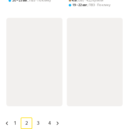
,
4.6
(139) · 422 купили
20 – 23 авг
ПВЗ
По клику
,
19 – 22 авг
ПВЗ
По клику
1
2
3
4