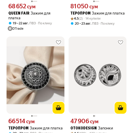
68 652
81 050
Цена 68652 сум вместо
Цена 81050 сум вместо
сум
сум
Зажим для
Зажим для платка
QUEEN FAIR
ТЕРОПРОМ
платка
Рейтинг товара: 4.5 из 5
Оценок: (2) · 14 купили
4.5
(2) · 14 купили
,
19 – 22 авг
ПВЗ
По клику
,
20 – 23 авг
ПВЗ
По клику
DTrade
66 514
47 906
Цена 66514 сум вместо
Цена 47906 сум вместо
сум
сум
Зажим для платка
Запонки
ТЕРОПРОМ
OTOKODESIGN
Рейтинг товара: 4.6 из 5
Оценок: (139) · 422 купили