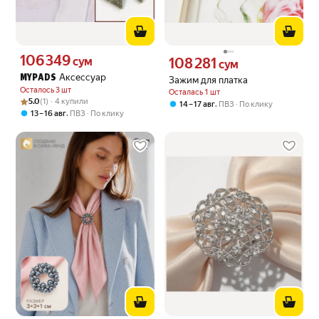
106 349
Цена 106349 сум вместо
сум
108 281
Цена 108281 сум вместо
сум
Аксессуар
MYPADS
Зажим для платка
Осталось 3 шт
Осталась 1 шт
Рейтинг товара: 5.0 из 5
Оценок: (1) · 4 купили
5.0
(1) · 4 купили
,
14 – 17 авг
ПВЗ
По клику
,
13 – 16 авг
ПВЗ
По клику