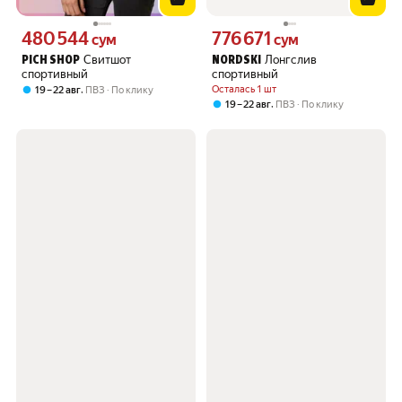
480 544
776 671
Цена 480544 сум вместо
Цена 776671 сум вместо
сум
сум
Свитшот
Лонгслив
PICH SHOP
NORDSKI
спортивный
спортивный
,
Осталась 1 шт
19 – 22 авг
ПВЗ
По клику
,
19 – 22 авг
ПВЗ
По клику