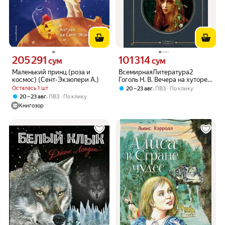
205 291
101 314
Цена 205291 сум вместо
Цена 101314 сум вместо
сум
сум
Маленький принц (роза и
ВсемирнаяЛитература2
космос) (Сент-Экзюпери А.)
Гоголь Н. В. Вечера на хуторе
близ Диканьки
Осталась 1 шт
,
20 – 23 авг
ПВЗ
По клику
,
20 – 23 авг
ПВЗ
По клику
Книгозор