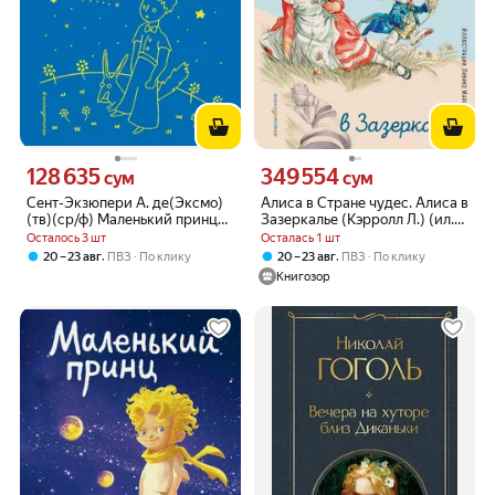
128 635
349 554
Цена 128635 сум вместо
Цена 349554 сум вместо
сум
сум
Сент-Экзюпери А. де(Эксмо)
Алиса в Стране чудес. Алиса в
(тв)(ср/ф) Маленький принц
Зазеркалье (Кэрролл Л.) (ил.
(рис. автора) (звезды) [978-5-
Л. Марайя)
Осталось 3 шт
Осталась 1 шт
04-099277-5]
,
,
20 – 23 авг
ПВЗ
По клику
20 – 23 авг
ПВЗ
По клику
Книгозор