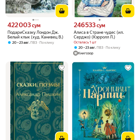
422 003
246 533
Цена 422003 сум вместо
Цена 246533 сум вместо
сум
сум
ПодариСказку Лондон Дж.
Алиса в Стране чудес (ил.
Белый клык (худ. Канивец В.)
Серджо) (Кэрролл Л.)
,
Осталась 1 шт
20 – 23 авг
ПВЗ
По клику
,
20 – 23 авг
ПВЗ
По клику
Книгозор