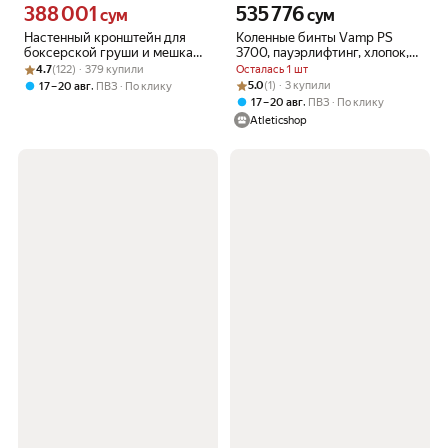
388 001
535 776
Цена 388001 сум вместо
Цена 535776 сум вместо
сум
сум
Настенный кронштейн для
Коленные бинты Vamp PS
боксерской груши и мешка
3700, пауэрлифтинг, хлопок,
Рейтинг товара: 4.7 из 5
Оценок: (122) · 379 купили
Barfits, 46см
черный/красный
4.7
(122) · 379 купили
Осталась 1 шт
Рейтинг товара: 5.0 из 5
Оценок: (1) · 3 купили
,
5.0
(1) · 3 купили
17 – 20 авг
ПВЗ
По клику
,
17 – 20 авг
ПВЗ
По клику
Atleticshop