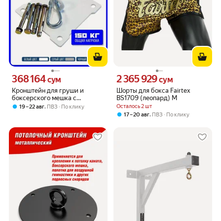
368 164
2 365 929
Цена 368164 сум вместо
Цена 2365929 сум вместо
сум
сум
Кронштейн для груши и
Шорты для бокса Fairtex
боксерского мешка с
BS1709 (леопард) M
креплением на потолок
,
Осталось 2 шт
19 – 22 авг
ПВЗ
По клику
,
17 – 20 авг
ПВЗ
По клику