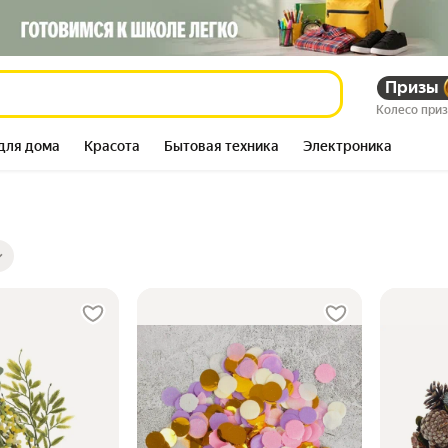
Призы
Колесо при
для дома
Красота
Бытовая техника
Электроника
ры
ов