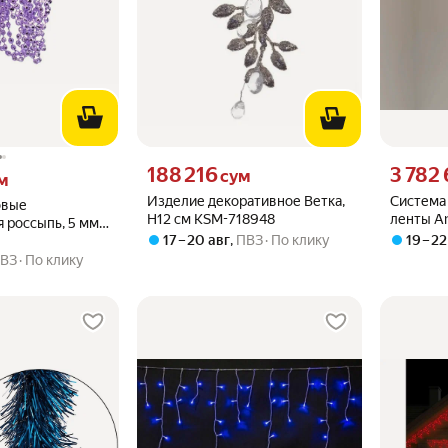
Цена 188216 сум вместо
Цена 3782
188 216
3 782
 вместо
сум
м
Изделие декоративное Ветка,
Система
овые
H12 см KSM-718948
ленты A
 россыпь, 5 мм,
A60350
17 – 20 авг
,
ПВЗ
По клику
19 – 22
иреневый туман,
ВЗ
По клику