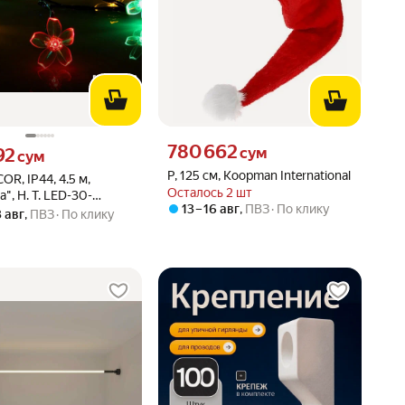
Цена 780662 сум вместо
780 662
92 сум вместо
сум
92
сум
Р, 125 см, Koopman International
OR, IP44, 4.5 м,
Осталось 2 шт
", Н. Т. LED-30-
13 – 16 авг
,
ПВЗ
По клику
AR), 2 режима, мульти
3 авг
,
ПВЗ
По клику