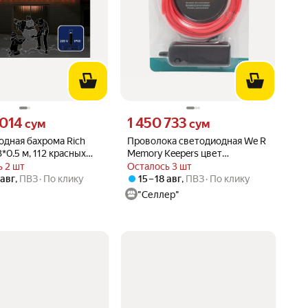
014 сум вместо
Цена 1450733 сум вместо
 014
1 450 733
сум
сум
одная бахрома Rich
Проволока светодиодная We R
3*0.5 м, 112 красных
Memory Keepers цвет
, белый каучук,
неоновый оранжевый,
 2 шт
Осталось 3 шт
мая, IP65, Rich LED
пластик, медь
 авг
,
ПВЗ
По клику
15 – 18 авг
,
ПВЗ
По клику
"Селлер"