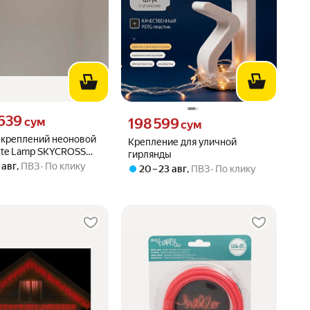
639 сум вместо
 639
Цена 198599 сум вместо
сум
198 599
сум
 креплений неоновой
Крепление для уличной
rte Lamp SKYCROSS
гирлянды
6N
 авг
,
ПВЗ
По клику
20 – 23 авг
,
ПВЗ
По клику