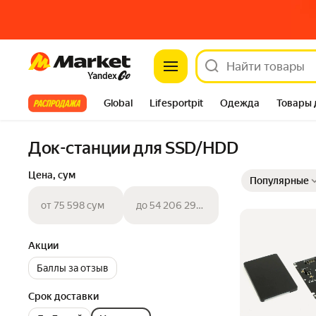
Market
Все хиты
Global
Lifesportpit
Одежда
Товары 
Автотовары
Яндекс Фабрика
Split
Док-станции для SSD/HDD
Выбранные фильт
Сортировка товар
Цена, сум
Популярные
от 75 598 сум
до 54 206 298 сум
Акции
Баллы за отзыв
Срок доставки