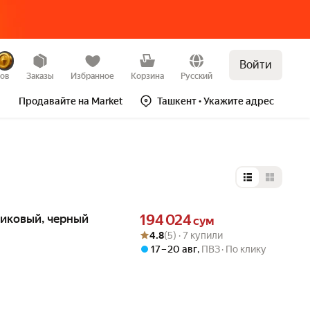
Войти
зов
Заказы
Избранное
Корзина
Русский
Продавайте на Market
Ташкент
• Укажите адрес
Выбор типа 
Цена 194024 сум вместо
тиковый, черный
194 024
сум
Рейтинг товара: 4.8 из 5
Оценок: (5) · 7 купили
4.8
(5) · 7 купили
17 – 20 авг
,
ПВЗ
По клику