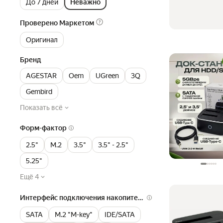
До 7 дней
Неважно
Проверено Маркетом
Оригинал
Бренд
AGESTAR
Oem
UGreen
3Q
Gembird
Показать всё
Форм-фактор
2.5"
M.2
3.5"
3.5" - 2.5"
5.25"
Ещё 4
Интерфейс подключения накопителя
SATA
M.2 "M-key"
IDE/SATA