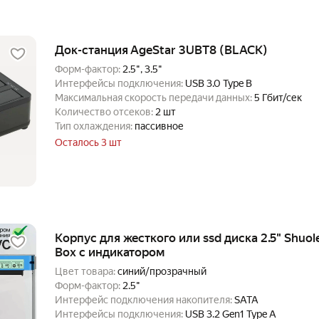
Док-станция AgeStar 3UBT8 (BLACK)
Форм-фактор:
2.5", 3.5"
Интерфейсы подключения:
USB 3.0 Type B
Максимальная скорость передачи данных:
5 Гбит/сек
Количество отсеков:
2 шт
Тип охлаждения:
пассивное
Осталось 3 шт
Корпус для жесткого или ssd диска 2.5" Shuole
Box с индикатором
Цвет товара:
синий/прозрачный
Форм-фактор:
2.5"
Интерфейс подключения накопителя:
SATA
Интерфейсы подключения:
USB 3.2 Gen1 Type A