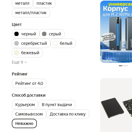
металл
пластик
металл/пластик
Цвет
черный
серый
серебристый
белый
бежевый
Ещё 9
Рейтинг
Рейтинг от 4.0
Способ доставки
Курьером
В пункт выдачи
Самовывозом
Доставка по клику
Неважно