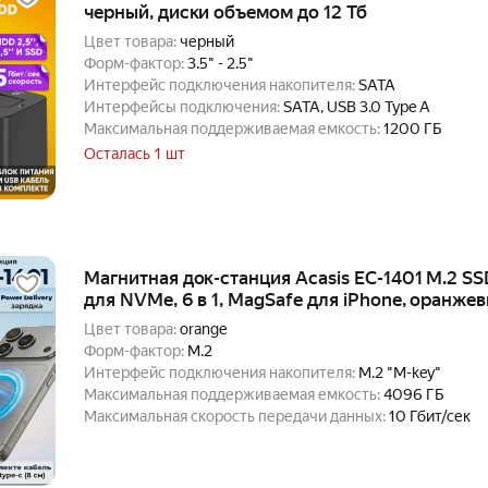
черный, диски объемом до 12 Тб
Цвет товара:
черный
Форм-фактор:
3.5" - 2.5"
Интерфейс подключения накопителя:
SATA
Интерфейсы подключения:
SATA, USB 3.0 Type A
Максимальная поддерживаемая емкость:
1200 ГБ
Осталась 1 шт
Магнитная док-станция Acasis EC-1401 M.2 SS
для NVMe, 6 в 1, MagSafe для iPhone, оранже
Цвет товара:
orange
Форм-фактор:
M.2
Интерфейс подключения накопителя:
M.2 "M-key"
Максимальная поддерживаемая емкость:
4096 ГБ
Максимальная скорость передачи данных:
10 Гбит/сек