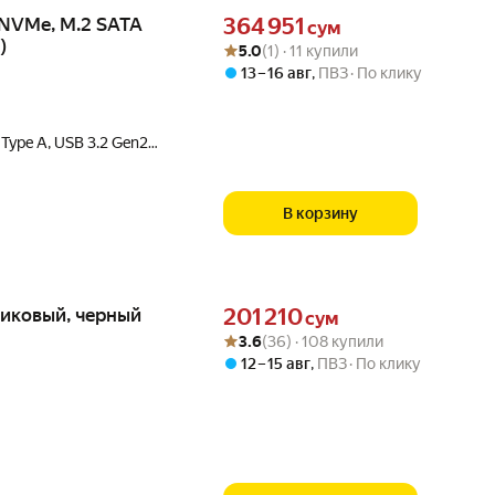
Цена 364951 сум вместо
 NVMe, M.2 SATA
364 951
сум
)
Рейтинг товара: 5.0 из 5
Оценок: (1) · 11 купили
5.0
(1) · 11 купили
13 – 16 авг
,
ПВЗ
По клику
 Type A, USB 3.2 Gen2
В корзину
Цена 201210 сум вместо
тиковый, черный
201 210
сум
Рейтинг товара: 3.6 из 5
Оценок: (36) · 108 купили
3.6
(36) · 108 купили
12 – 15 авг
,
ПВЗ
По клику