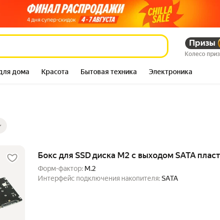
Призы
Колесо при
для дома
Красота
Бытовая техника
Электроника
ры
ов
Бокс для SSD диска M2 с выходом SATA плас
Форм-фактор:
M.2
Интерфейс подключения накопителя:
SATA