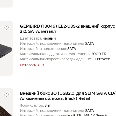
GEMBIRD (13046) EE2-U3S-2 внешний корпус 2
3.0, SATA, металл
Цвет товара:
черный
Интерфейс подключения накопителя:
SATA
Интерфейсы подключения:
SATA
Максимальная поддерживаемая емкость:
2000 ГБ
Максимальная скорость передачи данных:
5 Гбит/сек
Осталось 3 шт
Внешний бокс 3Q (USB2.0, для SLIM SATA CD
Алюминиевый, кожа, Black) Retail
Форм-фактор:
Slim
Интерфейс подключения накопителя:
SATA
Интерфейсы подключения:
MiniUSB, USB 2.0 Type A