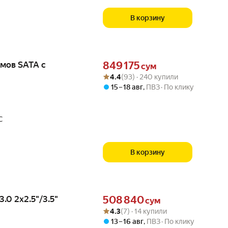
В корзину
Цена 849175 сум вместо
ймов SATA с
849 175
сум
Рейтинг товара: 4.4 из 5
Оценок: (93) · 240 купили
4.4
(93) · 240 купили
15 – 18 авг
,
ПВЗ
По клику
С
В корзину
Цена 508840 сум вместо
.0 2x2.5"/3.5"
508 840
сум
Рейтинг товара: 4.3 из 5
Оценок: (7) · 14 купили
4.3
(7) · 14 купили
13 – 16 авг
,
ПВЗ
По клику