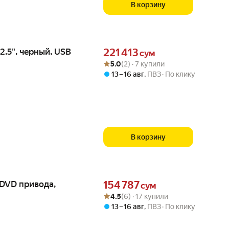
В корзину
Цена 221413 сум вместо
.5", черный, USB
221 413
сум
Рейтинг товара: 5.0 из 5
Оценок: (2) · 7 купили
5.0
(2) · 7 купили
13 – 16 авг
,
ПВЗ
По клику
В корзину
Цена 154787 сум вместо
/DVD привода,
154 787
сум
Рейтинг товара: 4.5 из 5
Оценок: (6) · 17 купили
4.5
(6) · 17 купили
13 – 16 авг
,
ПВЗ
По клику