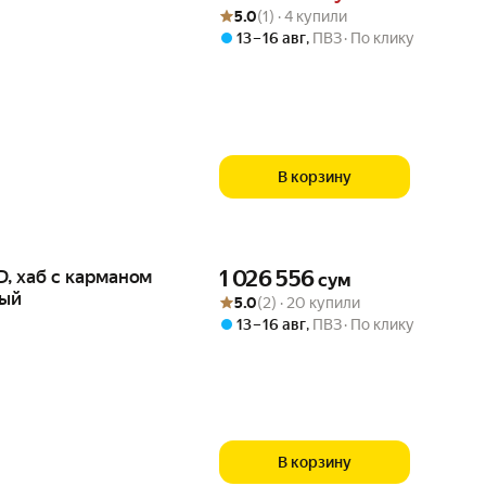
Рейтинг товара: 5.0 из 5
Оценок: (1) · 4 купили
5.0
(1) · 4 купили
13 – 16 авг
,
ПВЗ
По клику
В корзину
Цена 1026556 сум вместо
D, хаб с карманом
1 026 556
сум
вый
Рейтинг товара: 5.0 из 5
Оценок: (2) · 20 купили
5.0
(2) · 20 купили
13 – 16 авг
,
ПВЗ
По клику
В корзину