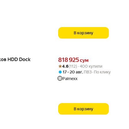
В корзину
Цена 818925 сум вместо
ков HDD Dock
818 925
сум
Рейтинг товара: 4.6 из 5
Оценок: (112) · 400 купили
4.6
(112) · 400 купили
17 – 20 авг
,
ПВЗ
По клику
Palmexx
В корзину