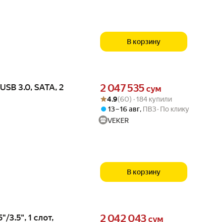
В корзину
Цена 2047535 сум вместо
SB 3.0, SATA, 2
2 047 535
сум
Рейтинг товара: 4.9 из 5
Оценок: (60) · 184 купили
4.9
(60) · 184 купили
13 – 16 авг
,
ПВЗ
По клику
VEKER
В корзину
Цена 2042043 сум вместо
/3.5", 1 слот,
2 042 043
сум