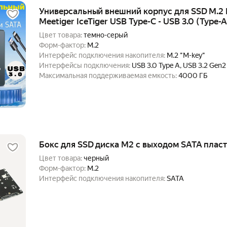
Универсальный внешний корпус для SSD M.2
Meetiger IceTiger USB Type-C - USB 3.0 (Type-A
Цвет товара:
темно-серый
Форм-фактор:
M.2
Интерфейс подключения накопителя:
M.2 "M-key"
Интерфейсы подключения:
USB 3.0 Type A, USB 3.2 Gen2
Type-С
Максимальная поддерживаемая емкость:
4000 ГБ
Бокс для SSD диска M2 с выходом SATA плас
Цвет товара:
черный
Форм-фактор:
M.2
Интерфейс подключения накопителя:
SATA