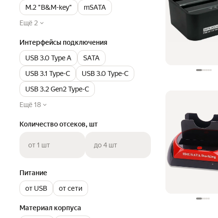
M.2 "B&M-key"
mSATA
Ещё 2
Интерфейсы подключения
USB 3.0 Type A
SATA
USB 3.1 Type-С
USB 3.0 Type-С
USB 3.2 Gen2 Type-С
Ещё 18
Количество отсеков, шт
от 1 шт
до 4 шт
Питание
от USB
от сети
Материал корпуса