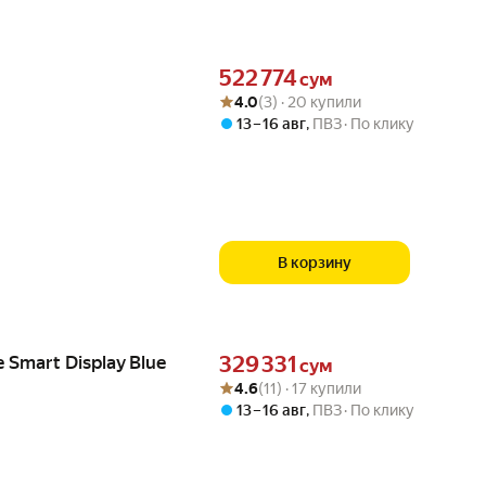
Цена 522774 сум вместо
522 774
сум
Рейтинг товара: 4.0 из 5
Оценок: (3) · 20 купили
4.0
(3) · 20 купили
13 – 16 авг
,
ПВЗ
По клику
В корзину
Цена 329331 сум вместо
 Smart Display Blue
329 331
сум
Рейтинг товара: 4.6 из 5
Оценок: (11) · 17 купили
4.6
(11) · 17 купили
13 – 16 авг
,
ПВЗ
По клику