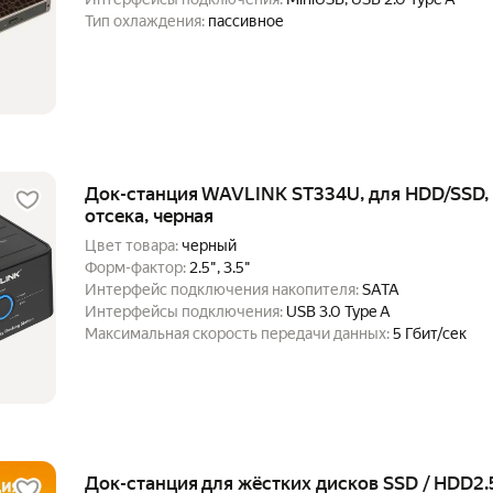
Тип охлаждения:
пассивное
Док-станция WAVLINK ST334U, для HDD/SSD, U
отсека, черная
Цвет товара:
черный
Форм-фактор:
2.5", 3.5"
Интерфейс подключения накопителя:
SATA
Интерфейсы подключения:
USB 3.0 Type A
Максимальная скорость передачи данных:
5 Гбит/сек
Док-станция для жёстких дисков SSD / HDD2.5"