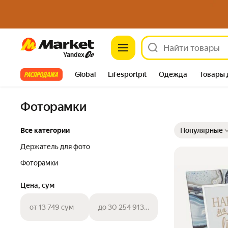
Market
Все хиты
Global
Lifesportpit
Одежда
Товары 
Автотовары
Яндекс Фабрика
Split
Фоторамки
Выбранные фильт
Сортировка товар
Все категории
Популярные
Держатель для фото
Фоторамки
Цена, сум
от 13 749 сум
до 30 254 913 сум