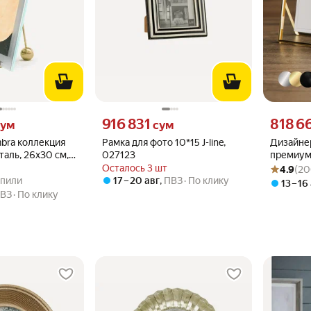
м вместо
Цена 916831 сум вместо
Цена 8186
916 831
818 6
ум
сум
bra коллекция
Рамка для фото 10*15 J-line,
Дизайнер
сталь, 26х30 см,
027123
премиум
Рейтинг то
Оценок: (2
формат 
Осталось 3 шт
4.9
(20
.0 из 5
купили
подарок
купили
17 – 20 авг
,
ПВЗ
По клику
13 – 16
ВЗ
По клику