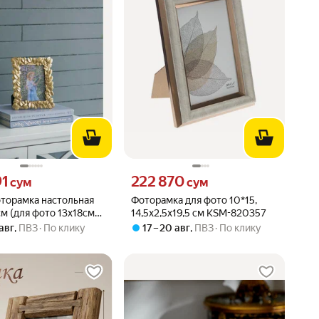
91 сум вместо
Цена 222870 сум вместо
91
222 870
сум
сум
торамка настольная
Фоторамка для фото 10*15,
м (для фото 13х18см),
14,5х2,5х19,5 см KSM-820357
 авг
,
ПВЗ
По клику
17 – 20 авг
,
ПВЗ
По клику