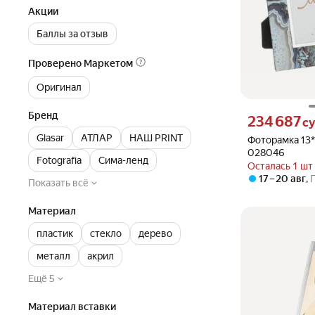
Акции
Баллы за отзыв
Проверено Маркетом
Оригинал
Бренд
Цена 234687 сум
234 687
с
Glasar
АТЛАР
НАШ PRINT
Фоторамка 13*
028046
Fotografia
Сима-ленд
Осталась 1 шт
17 – 20 авг
,
Показать всё
Материал
пластик
стекло
дерево
металл
акрил
Ещё 5
Материал вставки