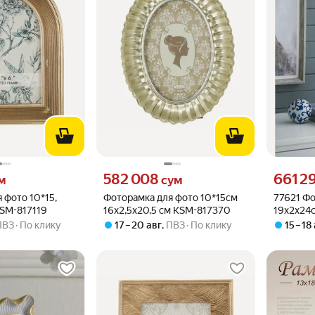
 вместо
Цена 582008 сум вместо
Цена 6612
582 008
661 2
м
сум
 фото 10*15,
Фоторамка для фото 10*15см
77621 Фо
KSM-817119
16х2,5х20,5 см KSM-817370
19х2x24с
Glasar
ПВЗ
По клику
17 – 20 авг
,
ПВЗ
По клику
15 – 18