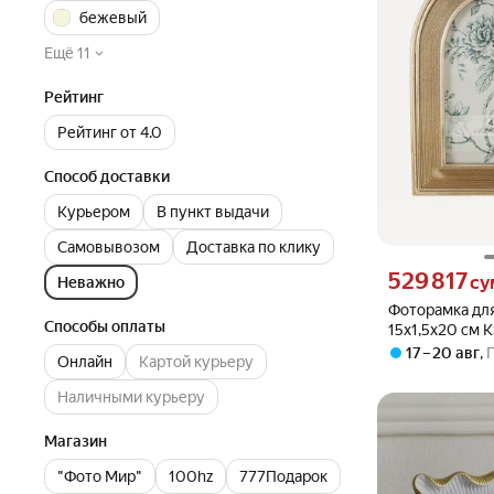
бежевый
Ещё 11
Рейтинг
Рейтинг от 4.0
Способ доставки
Курьером
В пункт выдачи
Самовывозом
Доставка по клику
Цена 529817 сум
529 817
су
Неважно
Фоторамка для
Способы оплаты
15х1,5х20 см 
17 – 20 авг
,
Онлайн
Картой курьеру
Наличными курьеру
Магазин
"Фото Мир"
100hz
777Подарок