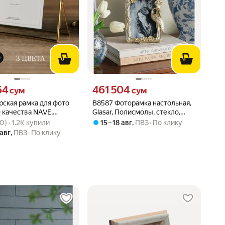
64 сум вместо
Цена 461504 сум вместо
64
461 504
сум
сум
ская рамка для фото
B8587 Фоторамка настольная,
 качества NAVE,
Glasar, Полисмолы, стекло,
вара: 4.9 из 5
00) · 1.2K купили
А4, презентабельный
цвет золотой
0) · 1.2K купили
15 – 18 авг
,
ПВЗ
По клику
 авг
,
ПВЗ
По клику