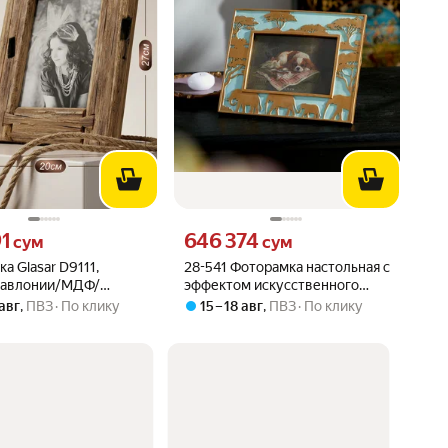
91 сум вместо
Цена 646374 сум вместо
91
646 374
сум
сум
а Glasar D9111,
28-541 Фоторамка настольная с
павлонии/МДФ/
эффектом искусственного
настольная, 20x2x27
состаривания 17x1x22см
 авг
,
ПВЗ
По клику
15 – 18 авг
,
ПВЗ
По клику
(15х10см), Glasar