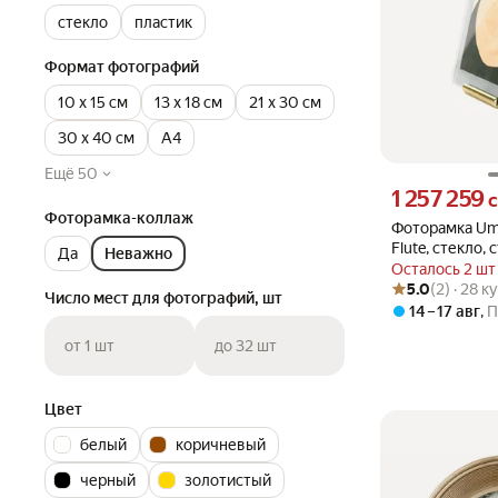
стекло
пластик
Формат фотографий
10 х 15 см
13 х 18 см
21 х 30 см
30 х 40 см
А4
Ещё 50
Цена 1257259 су
1 257 259
с
Фоторамка-коллаж
Фоторамка Um
Flute, стекло, 
Да
Неважно
латунь
Осталось 2 шт
Рейтинг товара: 5
Оценок: (2) · 28 
5.0
(2) · 28 
Число мест для фотографий, шт
14 – 17 авг
,
П
от 1 шт
до 32 шт
Цвет
белый
коричневый
черный
золотистый