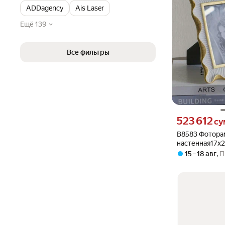
ADDagency
Ais Laser
Ещё 139
Все фильтры
Цена 523612 сум
523 612
су
B8583 Фотора
настенная17х2
Glasar
15 – 18 авг
,
П