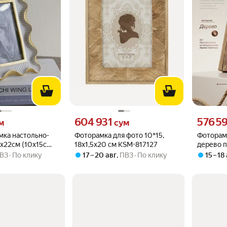
 вместо
Цена 604931 сум вместо
Цена 5765
604 931
576 5
м
сум
мка настольно-
Фоторамка для фото 10*15,
Фоторамк
х22см (10х15см),
18х1,5х20 см KSM-817127
дерево 
стекло, 
ВЗ
По клику
17 – 20 авг
,
ПВЗ
По клику
15 – 18
см