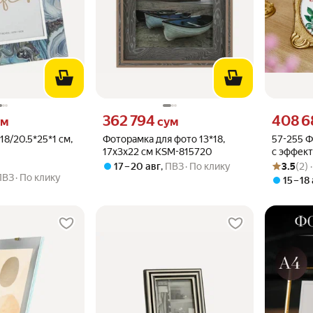
 вместо
Цена 362794 сум вместо
Цена 4086
362 794
408 6
ум
сум
18/20.5*25*1 см,
Фоторамка для фото 13*18,
57-255 Ф
17х3х22 см KSM-815720
с эффек
Рейтинг то
Оценок: (2
состарив
17 – 20 авг
,
ПВЗ
По клику
3.5
(2) 
16х2х14с
ПВЗ
По клику
15 – 18