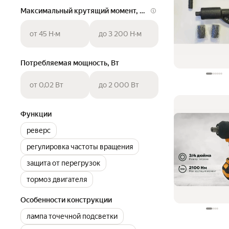
Максимальный крутящий момент, Н·м
от 45 Н·м
до 3 200 Н·м
Потребляемая мощность, Вт
от 0,02 Вт
до 2 000 Вт
Функции
реверс
регулировка частоты вращения
защита от перегрузок
тормоз двигателя
Особенности конструкции
лампа точечной подсветки