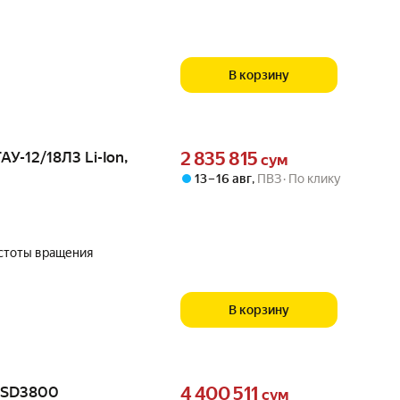
В корзину
Цена 2835815 сум вместо
АУ-12/18Л3 Li-Ion,
2 835 815
сум
13 – 16 авг
,
ПВЗ
По клику
астоты вращения
В корзину
Цена 4400511 сум вместо
C-SD3800
4 400 511
сум