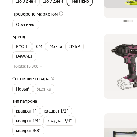
До 3 дней
До 7 дней
Неважно
Проверено Маркетом
Оригинал
Бренд
RYOBI
КМ
Makita
ЗУБР
DeWALT
Показать всё
Состояние товара
Новый
Уценка
Тип патрона
квадрат 1"
квадрат 1/2"
квадрат 1/4"
квадрат 3/4"
квадрат 3/8"