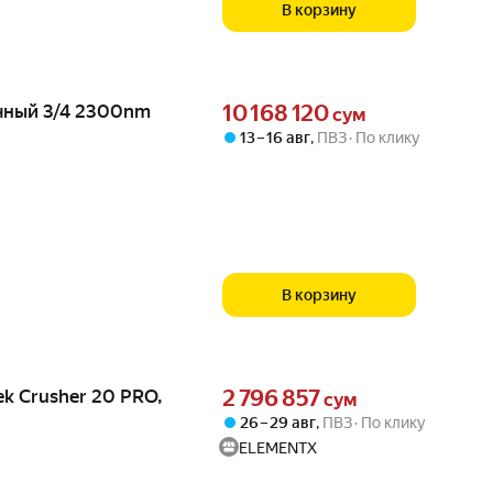
В корзину
Цена 10168120 сум вместо
чный 3/4 2300nm
10 168 120
сум
13 – 16 авг
,
ПВЗ
По клику
В корзину
Цена 2796857 сум вместо
k Crusher 20 PRO,
2 796 857
сум
26 – 29 авг
,
ПВЗ
По клику
ELEMENTX