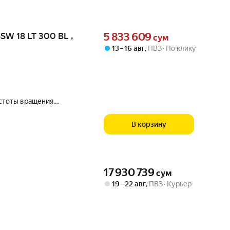
Цена 5833609 сум вместо
SW 18 LT 300 BL ,
5 833 609
сум
13 – 16 авг
,
ПВЗ
По клику
астоты вращения,
В корзину
Цена 17930739 сум вместо
17 930 739
сум
19 – 22 авг
,
ПВЗ
Курьер