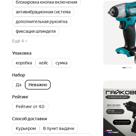
блокировка кнопки включения
антивибрационная система
дополнительная рукоятка
фиксация шпинделя
Ещё 4
Упаковка
коробка
кейс
сумка
Набор
Да
Неважно
Рейтинг
Рейтинг от 4.0
Способ доставки
Курьером
В пункт выдачи