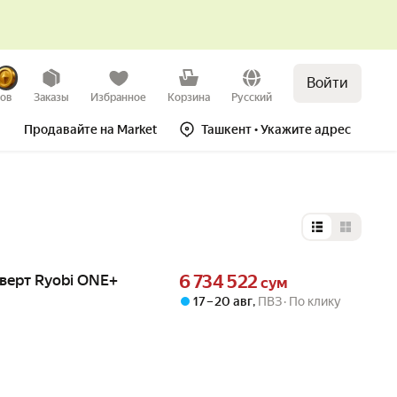
Войти
зов
Заказы
Избранное
Корзина
Русский
Продавайте на Market
Ташкент
• Укажите адрес
Выбор типа 
Цена 6734522 сум вместо
верт Ryobi ONE+
6 734 522
сум
17 – 20 авг
,
ПВЗ
По клику