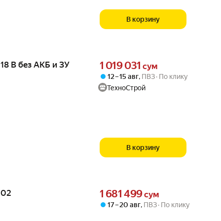
В корзину
Цена 1019031 сум вместо
8 В без АКБ и ЗУ
1 019 031
сум
12 – 15 авг
,
ПВЗ
По клику
ТехноСтрой
В корзину
Цена 1681499 сум вместо
002
1 681 499
сум
17 – 20 авг
,
ПВЗ
По клику