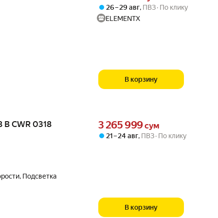
26 – 29 авг
,
ПВЗ
По клику
ELEMENTX
В корзину
Цена 3265999 сум вместо
8 В CWR 0318
3 265 999
сум
21 – 24 авг
,
ПВЗ
По клику
рости, Подсветка
В корзину