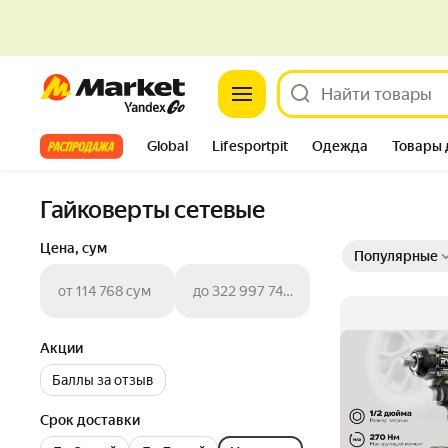
Market
Все хиты
Global
Lifesportpit
Одежда
Товары 
Автотовары
Яндекс Фабрика
Split
Гайковерты сетевые
Выбранные фильт
Сортировка товар
Цена, сум
Популярные
от 114 768 сум
до 322 997 741 сум
Акции
Баллы за отзыв
Срок доставки