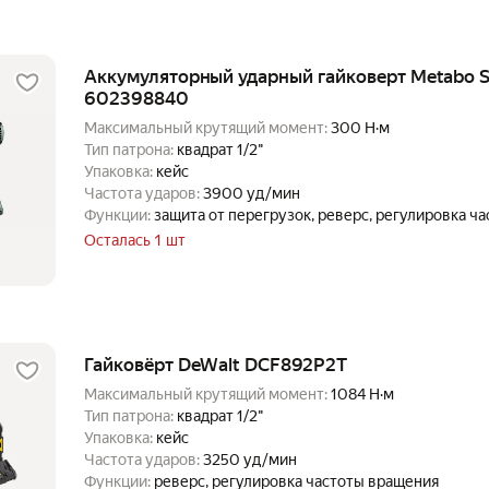
Аккумуляторный ударный гайковерт Metabo S
602398840
Максимальный крутящий момент:
300 Н·м
Тип патрона:
квадрат 1/2"
Упаковка:
кейс
Частота ударов:
3900 уд/мин
Функции:
защита от перегрузок, реверс, регулировка ч
тормоз двигателя
Осталась 1 шт
Гайковёрт DeWalt DCF892P2T
Максимальный крутящий момент:
1084 Н·м
Тип патрона:
квадрат 1/2"
Упаковка:
кейс
Частота ударов:
3250 уд/мин
Функции:
реверс, регулировка частоты вращения