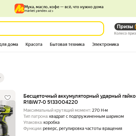
Мука, масло, кофе — всё, что нужно дома
market.yandex.uz
Призы
Колесо при
для дома
Красота
Бытовая техника
Электроника
ры
ов
Бесщеточный аккумуляторный ударный гайко
R18iW7-0 5133004220
Максимальный крутящий момент:
270 Н·м
Тип патрона:
квадрат с подпружиненным шариком
Упаковка:
коробка
Функции:
реверс, регулировка частоты вращения