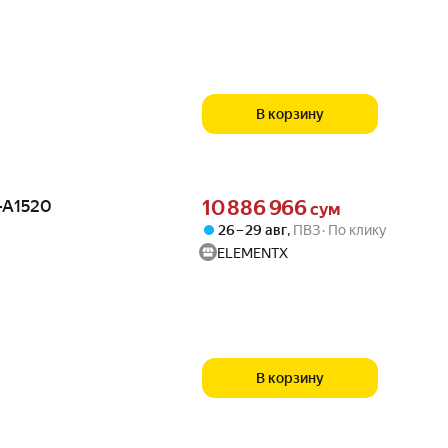
В корзину
Цена 10886966 сум вместо
-A1520
10 886 966
сум
26 – 29 авг
,
ПВЗ
По клику
ELEMENTX
В корзину