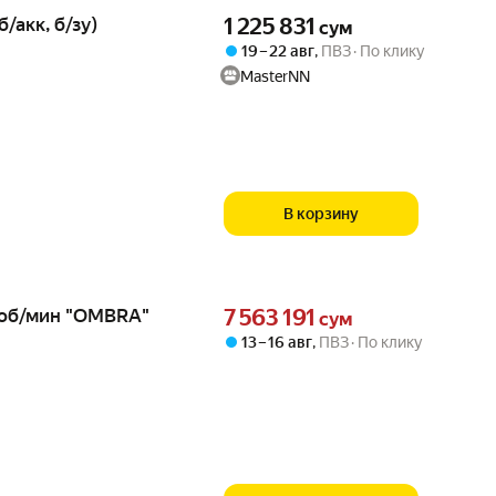
Цена 1225831 сум вместо
/акк, б/зу)
1 225 831
сум
19 – 22 авг
,
ПВЗ
По клику
MasterNN
В корзину
Цена 7563191 сум вместо
0об/мин "OMBRA"
7 563 191
сум
13 – 16 авг
,
ПВЗ
По клику