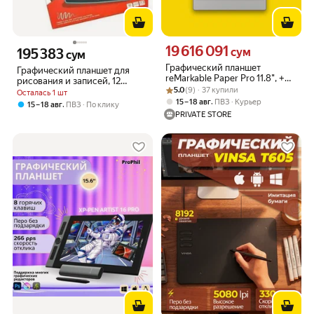
19 616 091
Цена 19616091 сум вместо
195 383
сум
Цена 195383 сум вместо
сум
Графический планшет
Графический планшет для
reMarkable Paper Pro 11.8", +
рисования и записей, 12
Рейтинг товара: 5.0 из 5
Оценок: (9) · 37 купили
стилус Marker Plus (с
5.0
(9) · 37 купили
дюймов, черный, 28х18 см
Осталась 1 шт
ластиком)
,
15 – 18 авг
ПВЗ
Курьер
,
15 – 18 авг
ПВЗ
По клику
PRIVATE STORE