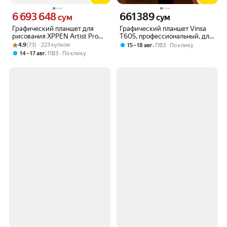
6 693 648
661 389
Цена 6693648 сум вместо
Цена 661389 сум вместо
сум
сум
Графический планшет для
Графический планшет Vinsa
рисования XPPEN Artist Pro
T605, профессиональный, для
Рейтинг товара: 4.9 из 5
Оценок: (73) · 223 купили
16, черный
рисования, для компьютера
4.9
(73) · 223 купили
,
15 – 18 авг
ПВЗ
По клику
,
14 – 17 авг
ПВЗ
По клику