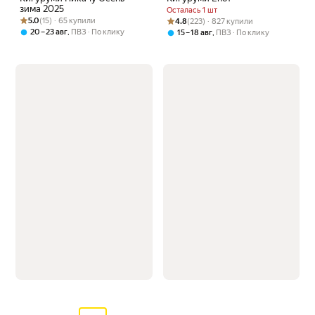
зима 2025
Осталась 1 шт
Рейтинг товара: 5.0 из 5
Оценок: (15) · 65 купили
Рейтинг товара: 4.8 из 5
Оценок: (223) · 827 купили
5.0
(15) · 65 купили
4.8
(223) · 827 купили
,
20 – 23 авг
ПВЗ
По клику
,
15 – 18 авг
ПВЗ
По клику