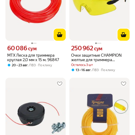
60 086
250 962
Цена 60086 сум вместо
Цена 250962 сум вместо
сум
сум
MTX Леска для триммера
Очки защитные CHAMPION
круглая 2,0 мм х 15 м. 96847
желтые для триммера
электрического CHAMPION
,
Осталось 3 шт
20 – 23 авг
ПВЗ
По клику
ET-350
,
13 – 16 авг
ПВЗ
По клику