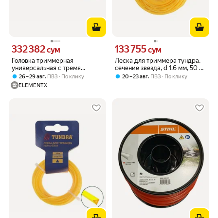
332 382
133 755
Цена 332382 сум вместо
Цена 133755 сум вместо
сум
сум
Головка триммерная
Леска для триммера тундра,
универсальная с тремя
сечение звезда, d 1.6 мм, 50 м,
переходниками, M10, M8,
нейлон
,
,
26 – 29 авг
ПВЗ
По клику
20 – 23 авг
ПВЗ
По клику
леска 2.0-2.4 мм
ELEMENTX
Sturm BT9252D-999