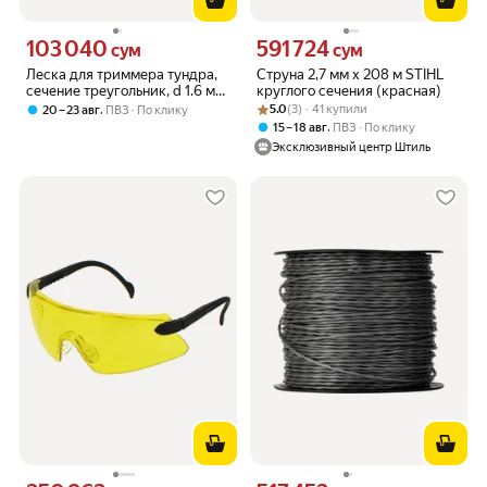
103 040
591 724
Цена 103040 сум вместо
Цена 591724 сум вместо
сум
сум
Леска для триммера тундра,
Струна 2,7 мм х 208 м STIHL
сечение треугольник, d 1.6 мм,
круглого сечения (красная)
15 м, нейлон
Рейтинг товара: 5.0 из 5
Оценок: (3) · 41 купили
,
5.0
(3) · 41 купили
20 – 23 авг
ПВЗ
По клику
,
15 – 18 авг
ПВЗ
По клику
Эксклюзивный центр Штиль