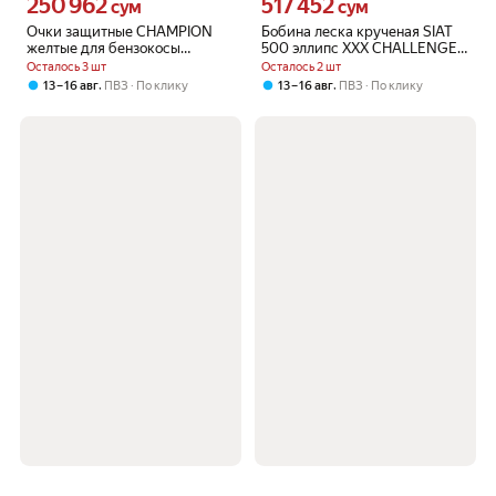
250 962
517 452
Цена 250962 сум вместо
Цена 517452 сум вместо
сум
сум
Очки защитные CHAMPION
Бобина леска крученая SIAT
желтые для бензокосы
500 эллипс XXX CHALLENGE
CHAMPION T-523S-2
3.0 - 60м 303249
Осталось 3 шт
Осталось 2 шт
,
,
13 – 16 авг
ПВЗ
По клику
13 – 16 авг
ПВЗ
По клику