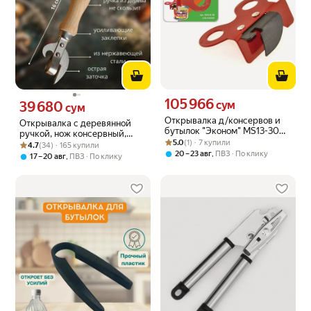
105 966
Цена 105966 сум вместо
39 680
сум
Цена 39680 сум вместо
сум
Открывалка д/консервов и
Открывалка с деревянной
бутылок "Эконом" MS13-30
ручкой, нож консервный,
Рейтинг товара: 5.0 из 5
Оценок: (1) · 7 купили
(Артикул: 4100005391)
5.0
(1) · 7 купили
Рейтинг товара: 4.7 из 5
Оценок: (34) · 165 купили
обычная
4.7
(34) · 165 купили
,
20 – 23 авг
ПВЗ
По клику
,
17 – 20 авг
ПВЗ
По клику