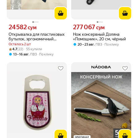
24 582
277 067
Цена 24582 сум вместо
Цена 277067 сум вместо
сум
сум
Открывалка для пластиковых
Нож консервный Доляна
бутылок, эргономичный
«Помощник», 20 см, чёрный
дизайн, черный, PET-G, 1 шт
Осталось 2 шт
,
20 – 23 авг
ПВЗ
По клику
Рейтинг товара: 4.7 из 5
Оценок: (22) · 55 купили
4.7
(22) · 55 купили
,
13 – 16 авг
ПВЗ
По клику
ОРИГИНАЛ