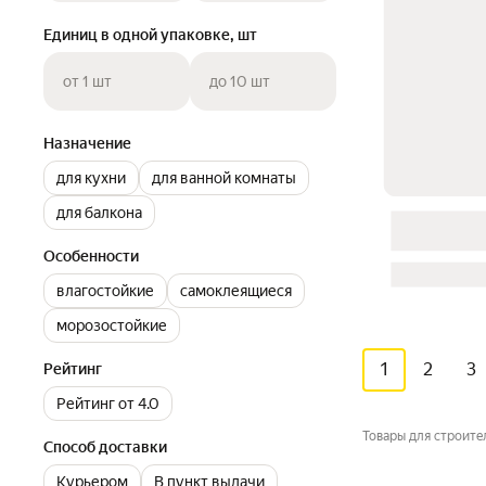
Единиц в одной упаковке, шт
от 1 шт
до 10 шт
Назначение
для кухни
для ванной комнаты
для балкона
Особенности
влагостойкие
самоклеящиеся
морозостойкие
1
2
3
Рейтинг
Рейтинг от 4.0
Товары для строите
Способ доставки
Курьером
В пункт выдачи