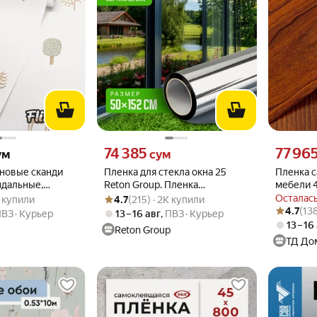
 вместо
Цена 74385 сум вместо
Цена 7796
74 385
77 96
ум
сум
новые сканди
Пленка для стекла окна 25
Пленка 
ндальные,
Reton Group. Пленка
мебели 4
.6 из 5
1K купили
Рейтинг товара: 4.7 из 5
Оценок: (215) · 2K купили
y (Flizelini,
солнцезащитная на окно
самоклея
Осталась
1K купили
4.7
(215) · 2K купили
Рейтинг то
Оценок: (1
(серебристая) , размер -
дерево 
4.7
(13
ПВЗ
Курьер
13 – 16 авг
,
ПВЗ
Курьер
50х152 см
13 – 16
Reton Group
ТД До