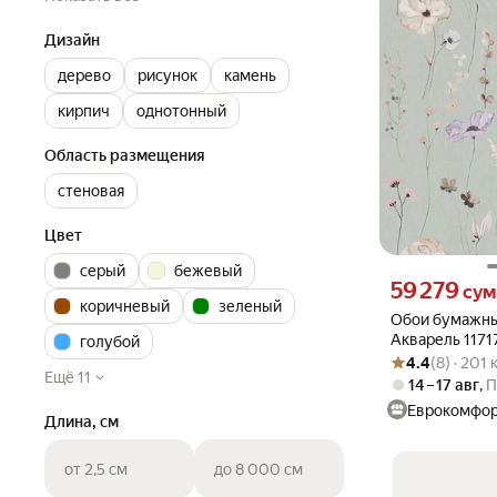
Дизайн
дерево
рисунок
камень
кирпич
однотонный
Область размещения
стеновая
Цвет
серый
бежевый
Цена 59279 сум 
59 279
сум
коричневый
зеленый
Обои бумажны
Акварель 1171
голубой
Рейтинг товара: 4
Оценок: (8) · 201
4.4
(8) · 201
Ещё 11
14 – 17 авг
,
П
Еврокомфо
Длина, см
от 2,5 см
до 8 000 см