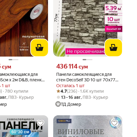
5 сум вместо
Цена 436114 сум вместо
5
436 114
сум
сум
самоклеющаяся для
Панели самоклеящиеся для
5см х 2м D&B, пленка
стен DecoSelf 3D 10 шт 70х77
щаяся для кухни,
см, Стеновые панели
 1 шт
Осталась 1 шт
вара: 4.7 из 5
38) · 780 купили
Рейтинг товара: 4.7 из 5
Оценок: (236) · 1.6K купили
темное
самоклеющиеся для декора,
8) · 780 купили
4.7
(236) · 1.6K купили
серый кирпич
 авг
,
ПВЗ
Курьер
13 – 16 авг
,
ПВЗ
Курьер
мер
ТД Домер