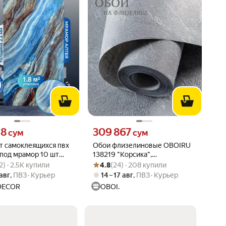
48 сум вместо
Цена 309867 сум вместо
48
309 867
сум
сум
т самоклеящихся пвх
Обои флизелиновые OBOIRU
под мрамор 10 шт
138219 "Корсика",
вара: 4.8 из 5
92) · 2.5K купили
Рейтинг товара: 4.8 из 5
Оценок: (24) · 208 купили
лтея (глянец)
флизелиновые, виниловые,
2) · 2.5K купили
4.8
(24) · 208 купили
для гостинной, кухни, спальни,
 авг
,
ПВЗ
Курьер
14 – 17 авг
,
ПВЗ
Курьер
детской
DECOR
OBOI.