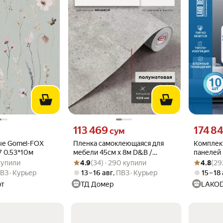
вместо
Цена 113469 сум вместо
Цена 1748
113 469
174 8
сум
е Gomel-FOX
Пленка самоклеющаяся для
Комплек
7 0.53*10м
мебели 45см х 8м D&B /
панелей 
.4 из 5
 купили
Рейтинг товара: 4.9 из 5
Оценок: (34) · 290 купили
Рейтинг то
Оценок: (2
пленка самоклеящаяся для
Мрамор А
 купили
4.9
(34) · 290 купили
4.8
(29
кухни, под бетон
ВЗ
Курьер
13 – 16 авг
,
ПВЗ
Курьер
15 – 18
рт
ТД Домер
LAKO