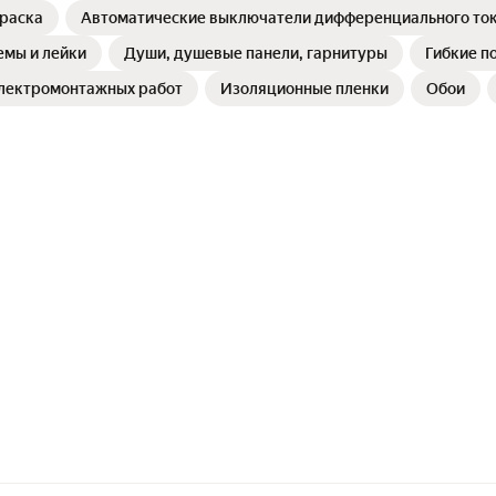
краска
Автоматические выключатели дифференциального то
емы и лейки
Души, душевые панели, гарнитуры
Гибкие п
электромонтажных работ
Изоляционные пленки
Обои