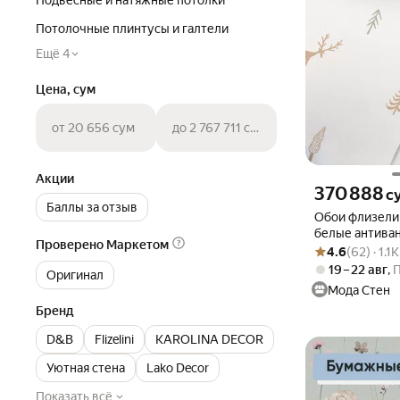
Подвесные и натяжные потолки
Потолочные плинтусы и галтели
Ещё 4
Цена, сум
от 20 656 сум
до 2 767 711 сум
Акции
Цена 370888 сум
370 888
с
Баллы за отзыв
Обои флизели
белые антива
Проверено Маркетом
Рейтинг товара: 4
Оценок: (62) · 1.
метровые, Scand
4.6
(62) · 1.
2158-11)
19 – 22 авг
,
Оригинал
Мода Стен
Бренд
D&B
Flizelini
KAROLINA DECOR
Уютная стена
Lako Decor
Показать всё