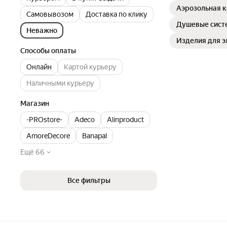
Аэрозольная 
Самовывозом
Доставка по клику
Душевые сист
Неважно
Изделия для 
Способы оплаты
Онлайн
Картой курьеру
Наличными курьеру
Магазин
-PROstore-
Adeco
Alinproduct
AmoreDecore
Banapal
Ещё 66
Все фильтры