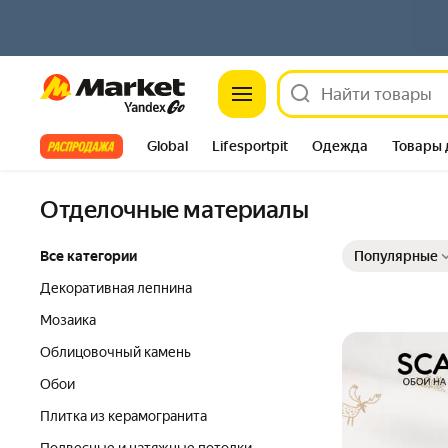
Market
Все хиты
Global
Lifesportpit
Одежда
Товары 
Автотовары
Яндекс Фабрика
Split
Отделочные материалы
Выбранные фильт
Сортировка товар
Все категории
Популярные
Декоративная лепнина
Мозаика
Облицовочный камень
Обои
Плитка из керамогранита