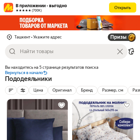
В приложении - выгодно
Открыть
★★★★★ (700К)
Призы
Ташкент
• Укажите адрес
Вы находитесь на 5 странице результатов поиска
Вернуться в начало
Пододеяльники
Цена
Оригинал
Бренд
Размер, см
Раз