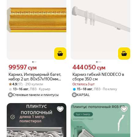
99 597
444 050
Цена 99597 сум вместо
Цена 444050 сум вместо
сум
сум
Карниз, Интерьерный багет,
Карниз гибкий NEODECO в
набор 2 шт. 80х57х1100мм
сборе 350 см
Рейтинг товара: 4.9 из 5
Оценок: (17) · 210 купили
Золотой Cosca A1080/GS2
4.9
(17) · 210 купили
Осталось 3 шт
,
,
13 – 16 авг
ПВЗ
Курьер
15 – 18 авг
ПВЗ
По клику
Стеновые панели и плинтусы
KAPSAL