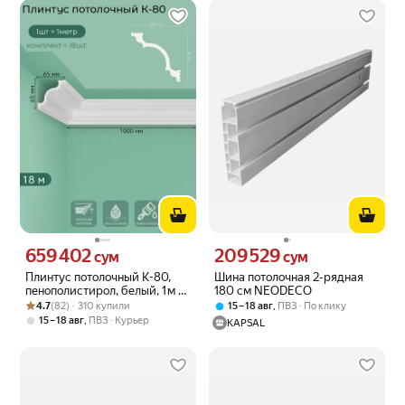
659 402
209 529
Цена 659402 сум вместо
Цена 209529 сум вместо
сум
сум
Плинтус потолочный K-80,
Шина потолочная 2-рядная
пенополистирол, белый, 1 м —
180 см NEODECO
Рейтинг товара: 4.7 из 5
Оценок: (82) · 310 купили
18 шт. в упаковке
4.7
(82) · 310 купили
,
15 – 18 авг
ПВЗ
По клику
,
15 – 18 авг
ПВЗ
Курьер
KAPSAL