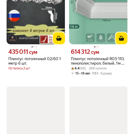
435 011
614 312
Цена 435011 сум вместо
Цена 614312 сум вместо
сум
сум
Плинтус потолочный 02/60 1
Плинтус потолочный R03-110,
метр 6 шт.
пенополистирол, белый, 1 м —
Рейтинг товара: 4.4 из 5
Оценок: (66) · 268 купили
14 шт. в упаковке
Осталось 2 шт
4.4
(66) · 268 купили
,
15 – 18 авг
ПВЗ
Курьер