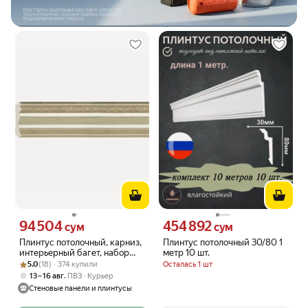
94 504
454 892
Цена 94504 сум вместо
Цена 454892 сум вместо
сум
сум
Плинтус потолочный, карниз,
Плинтус потолочный 30/80 1
интерьерный багет, набор
метр 10 шт.
Рейтинг товара: 5.0 из 5
Оценок: (18) · 374 купили
2шт. 80х57х1100мм Платина
5.0
(18) · 374 купили
Осталась 1 шт
Cosca A80(2)/937
,
13 – 16 авг
ПВЗ
Курьер
Стеновые панели и плинтусы