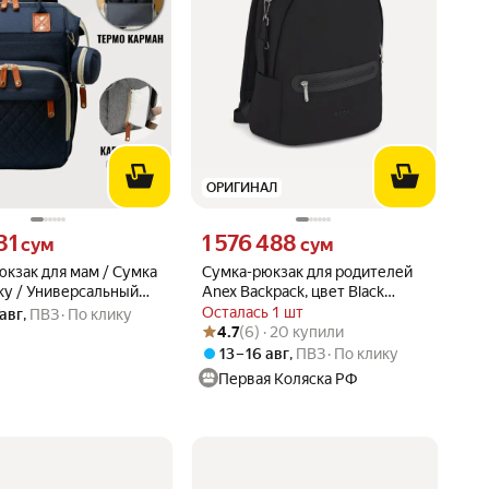
ОРИГИНАЛ
31 сум вместо
Цена 1576488 сум вместо
31
1 576 488
сум
сум
кзак для мам / Сумка
Сумка-рюкзак для родителей
ку / Универсальный
Anex Backpack, цвет Black
ля мамы с термо-
(Чёрный), артикул
Осталась 1 шт
 авг
,
ПВЗ
По клику
Рейтинг товара: 4.7 из 5
Оценок: (6) · 20 купили
ами, синий
производителя AC/BP-01
4.7
(6) · 20 купили
13 – 16 авг
,
ПВЗ
По клику
Первая Коляска РФ