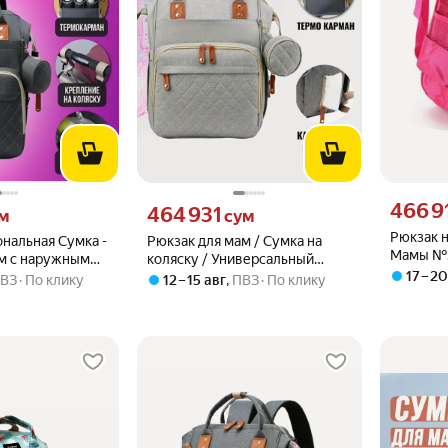
Цена 4669
466 9
 вместо
Цена 464931 сум вместо
464 931
м
сум
Рюкзак н
нальная Сумка -
Рюкзак для мам / Сумка на
Мамы №
ам с наружным
коляску / Универсальный
17 – 2
емно - серая
рюкзак для мамы с термо-
ВЗ
По клику
12 – 15 авг
,
ПВЗ
По клику
кармашками, светло-серый