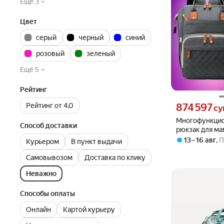
Ещё 3
Цвет
серый
черный
синий
розовый
зеленый
Ещё 5
Рейтинг
Цена 874597 сум
874 597
Рейтинг от 4.0
су
Многофункцио
Способ доставки
рюкзак для м
USB выходом т
13 – 16 авг
,
П
Курьером
В пункт выдачи
Самовывозом
Доставка по клику
Неважно
Способы оплаты
Онлайн
Картой курьеру