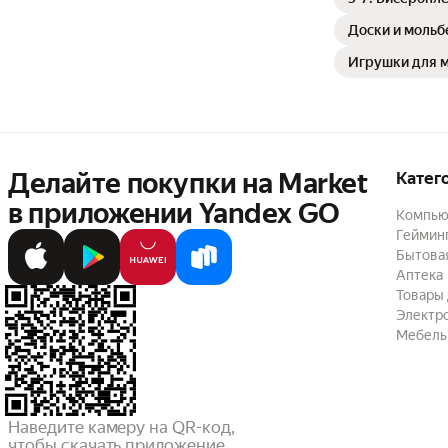
Доски и мольб
Игрушки для 
Делайте покупки на Market

Катег
в приложении Yandex GO
Компью
Геймин
Бытовая
Аптека
Товары 
Электр
Мебель
Наведите камеру на QR-код,

чтобы скачать приложение