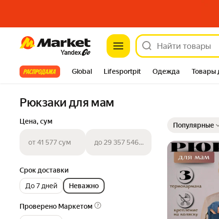
Market
Все хиты
Global
Lifesportpit
Одежда
Товары 
Автотовары
Яндекс Фабрика
Split
Рюкзаки для мам
Выбранные фильт
Сортировка товар
Цена, сум
Популярные
от 41 577 сум
до 29 357 546 сум
Срок доставки
До 7 дней
Неважно
Проверено Маркетом