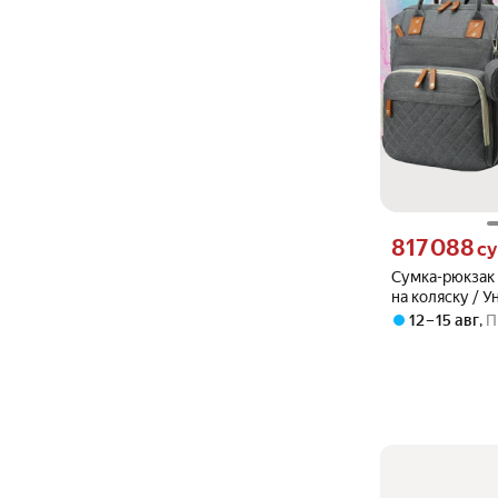
Цена 817088 сум
817 088
с
Сумка-рюкзак 
на коляску / 
рюкзак для ма
12 – 15 авг
,
П
кармашками, 