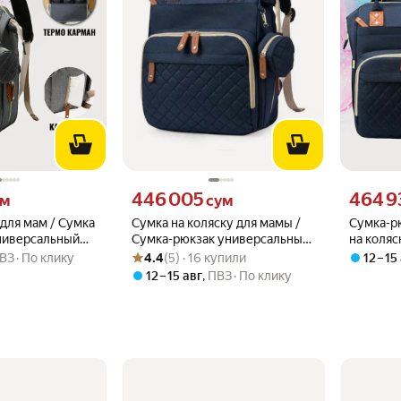
 вместо
Цена 446005 сум вместо
Цена 4649
446 005
464 9
ум
сум
для мам / Сумка
Сумка на коляску для мамы /
Сумка-рю
Универсальный
Сумка-рюкзак универсальный
на коляс
Рейтинг товара: 4.4 из 5
Оценок: (5) · 16 купили
мы с термо-
женский, темно-синий
рюкзак д
ВЗ
По клику
4.4
(5) · 16 купили
12 – 15
темно-серый
кармашк
12 – 15 авг
,
ПВЗ
По клику