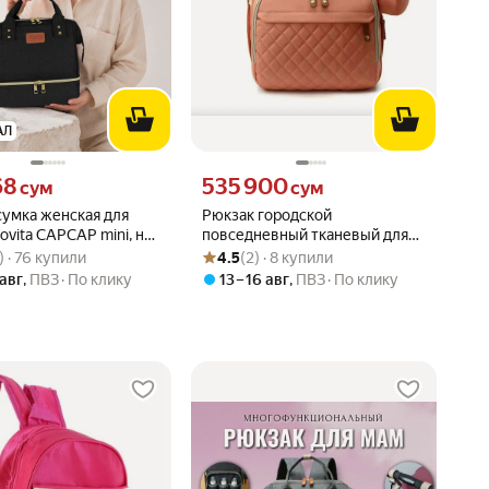
АЛ
68 сум вместо
Цена 535900 сум вместо
68
535 900
сум
сум
сумка женская для
Рюкзак городской
vita CAPCAP mini, на
повседневный тканевый для
вара: 4.8 из 5
6) · 76 купили
Рейтинг товара: 4.5 из 5
Оценок: (2) · 8 купили
 (Черный)
Мам с USB и карманами
) · 76 купили
4.5
(2) · 8 купили
 авг
,
ПВЗ
По клику
13 – 16 авг
,
ПВЗ
По клику