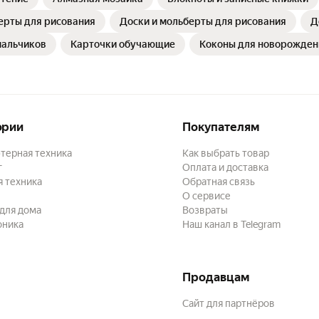
ерты для рисования
Доски и мольберты для рисования
Д
мальчиков
Карточки обучающие
Коконы для новорожден
ории
Покупателям
терная техника
Как выбрать товар
г
Оплата и доставка
 техника
Обратная связь
О сервисе
для дома
Возвраты
оника
Наш канал в Telegram
Продавцам
Сайт для партнёров