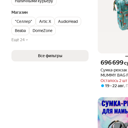
Наличными курьеру
Магазин
"Селлер"
Artic X
AudioHead
Beaba
DomeZone
Ещё 24
Все фильтры
Цена 696699 сум
696 699
с
Сумка-рюкзак
MUMMY BAG 
Фламинго, цве
Осталось 2 шт
19 – 22 авг
,