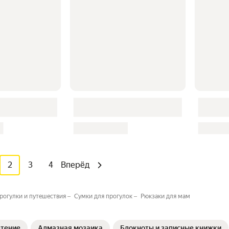
2
3
4
Вперёд
рогулки и путешествия
Сумки для прогулок
Рюкзаки для мам
етение
Алмазная мозаика
Блокноты и записные книжки