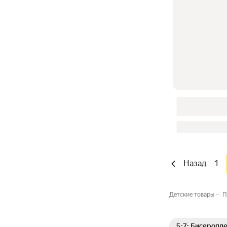
Назад
1
Детские товары
П
5-7: Бисеропл