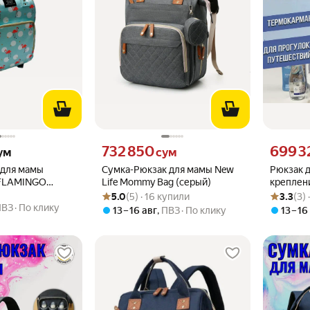
 вместо
Цена 732850 сум вместо
Цена 6993
732 850
699 3
ум
сум
 для мамы
Сумка-Рюкзак для мамы New
Рюкзак д
FLAMINGO
Life Mommy Bag (серый)
креплени
Рейтинг товара: 5.0 из 5
Оценок: (5) · 16 купили
Рейтинг то
Оценок: (3
т голубой
красно-
5.0
(5) · 16 купили
3.3
(3)
ПВЗ
По клику
13 – 16 авг
,
ПВЗ
По клику
13 – 16