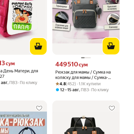
13 сум вместо
13
Цена 449510 сум вместо
сум
449 510
сум
а День Матери, для
Рюкзак для мамы / Сумка на
27
коляску для мамы / Сумка-
0 авг
,
ПВЗ
По клику
Рейтинг товара: 4.8 из 5
Оценок: (452) · 1.1K купили
рюкзак универсальный
4.8
(452) · 1.1K купили
женский, темно-серый
12 – 15 авг
,
ПВЗ
По клику