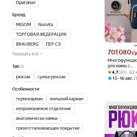
Оригинал
Бренд
MIGOM
Nuovita
ТОРГОВАЯ ФЕДЕРАЦИЯ
BRAUBERG
ПЕР СЭ
Цена 701080 сум
701 080
с
Показать всё
Многофункцио
для мамы /
Тип
Рейтинг товара: 4
Оценок: (20) · 62
Водонепрони
4.7
(20) · 62
рюкзак
сумка-рюкзак
дорожный ран
13 – 16 авг
,
П
для мелочей M
Особенности
термокарман
внешний карман
непромокаемое отделение
анатомически лямки
грязеотталкивающее покрытие