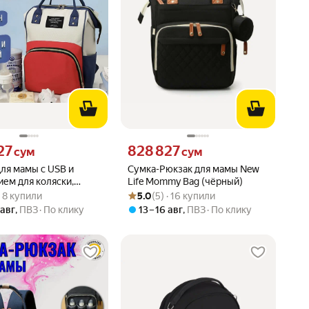
27 сум вместо
Цена 828827 сум вместо
27
828 827
сум
сум
ля мамы с USB и
Сумка-Рюкзак для мамы New
ем для коляски,
Life Mommy Bag (чёрный)
вара: 3.3 из 5
) · 8 купили
Рейтинг товара: 5.0 из 5
Оценок: (5) · 16 купили
синий
 · 8 купили
5.0
(5) · 16 купили
 авг
,
ПВЗ
По клику
13 – 16 авг
,
ПВЗ
По клику