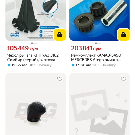
105 449
203 841
Цена 105449 сум вместо
Цена 203841 сум вместо
сум
сум
Чехол рычага КПП УАЗ 3162,
Ремкомплект КАМАЗ-5490
Симбир (серый), экокожа
MERCEDES Atego рычага
переключения передач КПП
,
,
19 – 22 авг
ПВЗ
По клику
17 – 20 авг
ПВЗ
По клику
SAMPA 010.717, 010717,
A9702600298