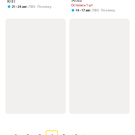
56322
КПП
Осталась 1 шт
,
21 – 24 авг
ПВЗ
По клику
,
14 – 17 авг
ПВЗ
По клику