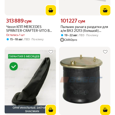
313 889
101 227
Цена 313889 сум вместо
Цена 101227 сум вместо
сум
сум
Чехол КПП MERCEDES
Пыльник рычага раздатки для
SPRINTER-CRAFTER-VITO BM
а/м ВАЗ 21213 (большой)
2003- BSG AUTO PARTS арт.
"Raddo" RADDO 01702 | цена
Осталась 1 шт
,
19 – 22 авг
ПВЗ
По клику
bsg60-467-006
за 1 шт
,
15 – 18 авг
ПВЗ
По клику
CARiDpro