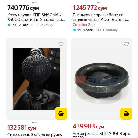
740 776
1 245 772
Цена 740776 сум вместо
Цена 1245772 сум вместо
сум
сум
Кожух ручки КПП SHACMAN
Пневморессора в сборе со
X5000 оригинал Shacman арт.
стальным стак AUGER арт. AU
DZ97259240402
34887-K66
,
Осталось 2 шт
20 – 23 авг
ПВЗ
По клику
,
14 – 17 авг
ПВЗ
По клику
439 983
Цена 439983 сум вместо
132 581
сум
Цена 132581 сум вместо
сум
Чехол рычага КПП AUGER арт.
Силиконовый чехол на ручку