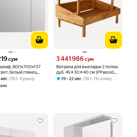
219 сум вместо
Цена 3441986 сум вместо
219
3 441 986
сум
сум
-шкаф, 800х700х137
Витрина для выкладки 2 полки,
свет, белый глянец
дуб, 45✕30✕40 см (PPwood,
eta A857647806
Россия)
 авг
,
ПВЗ
Курьер
19 – 22 авг
,
ПВЗ
По клику
рим