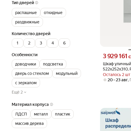
Тип дверей
распашные
откидные
раздвижные
Количество дверей
1
2
3
4
6
Цена 3929161 су
Особенности
3 929 161
с
Шкаф уличный 
доводчики
подсветка
522х252х310, 
дверь со стеклом
модульный
утеплителем
Осталось 2 шт
20 – 23 авг
,
с зеркалом
Ещё 2
Материал корпуса
ЛДСП
металл
пластик
массив дерева