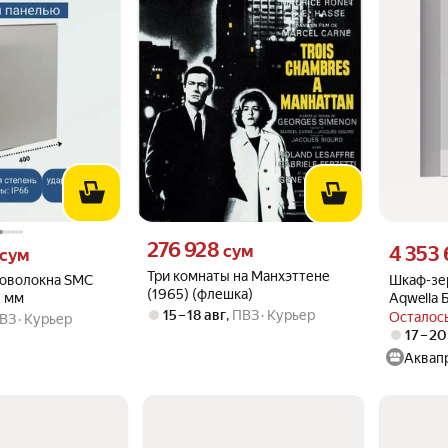
Цена 276928 сум вместо
276 928
м вместо
Цена 4353
сум
4 353
сум
Три комнаты на Манхэттене
ловолокна SMC
Шкаф-зер
(1965) (флешка)
 мм
Aqwella 
15 – 18 авг
,
ПВЗ
Курьер
Осталось
ВЗ
Курьер
17 – 20
Аквап