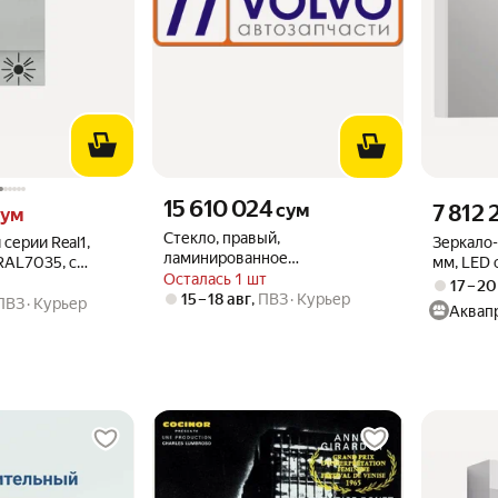
Цена 15610024 сум вместо
15 610 024
м вместо
Цена 7812
сум
7 812 
ум
Стекло, правый,
серии Real1,
Зеркало
ламинированное
RAL7035, с
мм, LED 
тонированное стекло
Осталась 1 шт
Roca Ol
17 – 20
15 – 18 авг
,
ПВЗ
Курьер
ПВЗ
Курьер
Аквап