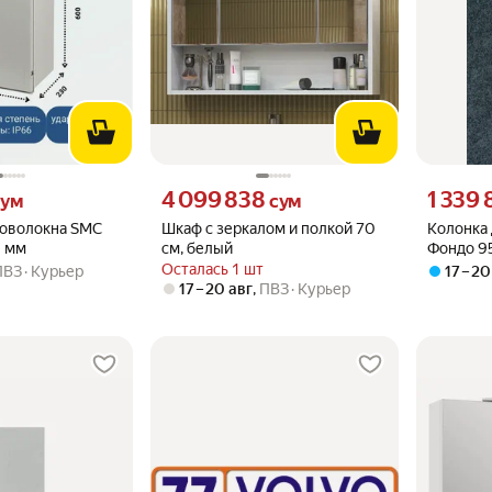
м вместо
Цена 4099838 сум вместо
Цена 1339
4 099 838
1 339 
ум
сум
ловолокна SMC
Шкаф с зеркалом и полкой 70
Колонка
 мм
см, белый
Фондо 9
Осталась 1 шт
ПВЗ
Курьер
17 – 20
17 – 20 авг
,
ПВЗ
Курьер