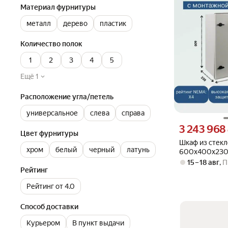
Материал фурнитуры
металл
дерево
пластик
Количество полок
1
2
3
4
5
Ещё 1
Расположение угла/петель
универсальное
слева
справа
Цена 3243968 су
3 243 968
Цвет фурнитуры
Шкаф из стек
хром
белый
черный
латунь
600х400х230
15 – 18 авг
,
П
Рейтинг
Рейтинг от 4.0
Способ доставки
Курьером
В пункт выдачи