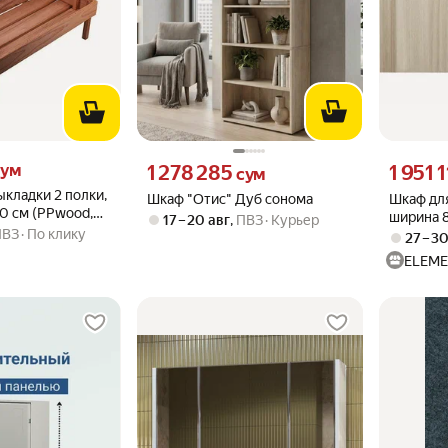
м вместо
Цена 1278285 сум вместо
Цена 1951
ум
1 278 285
1 951 
сум
ыкладки 2 полки,
Шкаф "Отис" Дуб сонома
Шкаф дл
0 см (PPwood,
ширина 8
17 – 20 авг
,
ПВЗ
Курьер
ПВЗ
По клику
светлый
27 – 3
ELEM