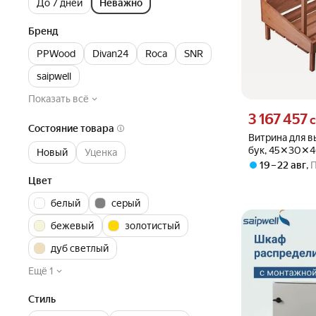
До 7 дней
Неважно
Бренд
PPWood
Divan24
Roca
SNR
saipwell
Показать всё
Цена 3167457 су
3 167 457
с
Состояние товара
Витрина для в
бук, 45✕30✕4
Новый
Уценка
Россия)
19 – 22 авг
,
Цвет
белый
серый
бежевый
золотистый
дуб светлый
Ещё 1
Стиль