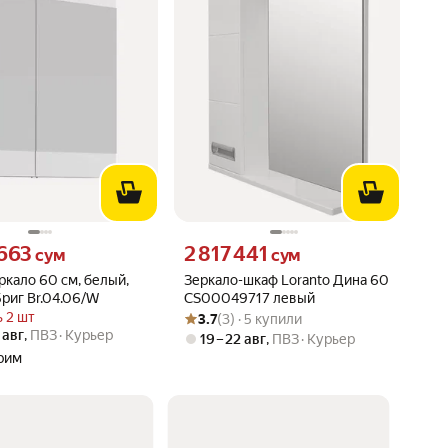
663 сум вместо
Цена 2817441 сум вместо
 663
2 817 441
сум
сум
кало 60 см, белый,
Зеркало-шкаф Loranto Дина 60
Бриг Br.04.06/W
CS00049717 левый
Рейтинг товара: 3.7 из 5
Оценок: (3) · 5 купили
 2 шт
3.7
(3) · 5 купили
 авг
,
ПВЗ
Курьер
19 – 22 авг
,
ПВЗ
Курьер
рим