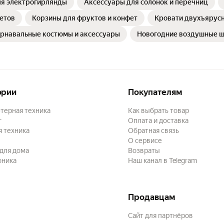
ля электрогирлянды
Аксессуары для солонок и перечниц
етов
Корзины для фруктов и конфет
Кровати двухъярус
арнавальные костюмы и аксессуары
Новогодние воздушные 
ории
Покупателям
терная техника
Как выбрать товар
г
Оплата и доставка
 техника
Обратная связь
О сервисе
для дома
Возвраты
оника
Наш канал в Telegram
Продавцам
Сайт для партнёров