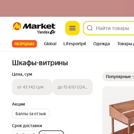
Market
Все хиты
Global
Lifesportpit
Одежда
Товары 
Автотовары
Яндекс Фабрика
Split
Шкафы-витрины
Выбранные фильт
Сортировка товар
Цена, сум
Популярные
от 43 142 сум
до 15 610 024 сум
Акции
Баллы за отзыв
Срок доставки