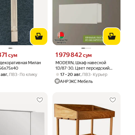
871 сум вместо
Цена 1979842 сум вместо
871
1 979 842
сум
сум
 декоративная Милан
MODERN, Шкаф навесной
56x75х40
1D/87-30. Цвет персидский
жемчуг
 авг
,
ПВЗ
По клику
17 – 20 авг
,
ПВЗ
Курьер
АНРЭКС Мебель