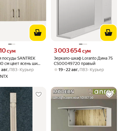
110 сум вместо
Цена 3003654 сум вместо
110
3 003 654
сум
сум
я посуды SANTREK
Зеркало-шкаф Loranto Дина 75
0 см цвет ясень шимо
CS00049720 правый
 ЛДСП 110413
0 авг
,
ПВЗ
Курьер
19 – 22 авг
,
ПВЗ
Курьер
ENTX