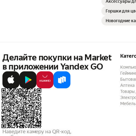
Аксессуары д
Горшки для цв
Новогодние к
Делайте покупки на Market

Катег
в приложении Yandex GO
Компью
Геймин
Бытовая
Аптека
Товары 
Электр
Мебель
Наведите камеру на QR-код,
