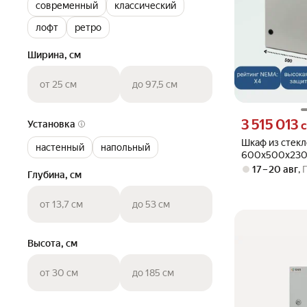
современный
классический
лофт
ретро
Ширина, см
от 25 см
до 97,5 см
Цена 3515013 су
3 515 013
Установка
с
Шкаф из стек
настенный
напольный
600х500х230
17 – 20 авг
,
Глубина, см
от 13,7 см
до 53 см
Высота, см
от 30 см
до 185 см