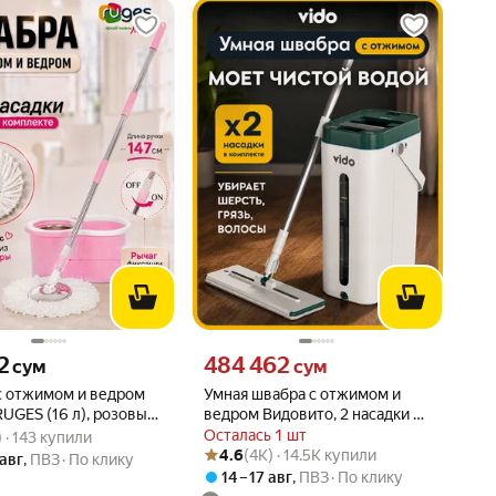
92 сум вместо
Цена 484462 сум вместо
2
484 462
сум
сум
с отжимом и ведром
Умная швабра с отжимом и
RUGES (16 л), розовый,
ведром Видовито, 2 насадки в
вара: 4.9 из 5
3) · 143 купили
и, 147 см ручка
комплекте, с разделением
Осталась 1 шт
) · 143 купили
Рейтинг товара: 4.6 из 5
Оценок: (4K) · 14.5K купили
воды, комплект для уборки
4.6
(4K) · 14.5K купили
 авг
,
ПВЗ
По клику
(Vidovito)
14 – 17 авг
,
ПВЗ
По клику