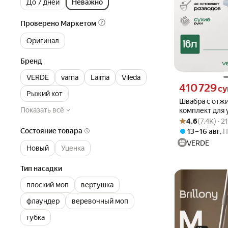
До 7 дней
Неважно
Проверено Маркетом
Оригинал
Бренд
VERDE
varna
Laima
Vileda
Цена 410729 сум
410 729
с
Рыжий кот
Швабра с отж
Показать всё
комплект для
Рейтинг товара: 4
Оценок: (7.4K) ·
SPIN MOP бе
4.6
(7.4K) · 
Состояние товара
13 – 16 авг
,
П
VERDE
Новый
Уценка
Тип насадки
плоский моп
вертушка
флаундер
веревочный моп
губка