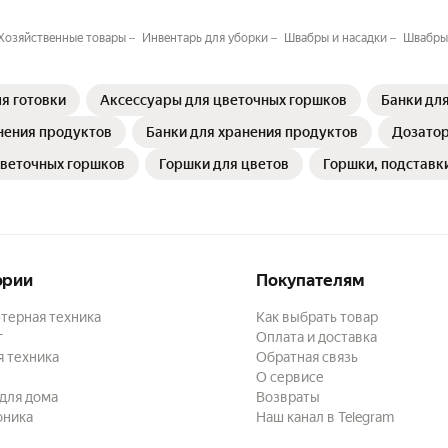
Хозяйственные товары
Инвентарь для уборки
Швабры и насадки
Швабры
я готовки
Аксессуары для цветочных горшков
Банки дл
нения продуктов
Банки для хранения продуктов
Дозатор
цветочных горшков
Горшки для цветов
Горшки, подставк
ории
Покупателям
терная техника
Как выбрать товар
г
Оплата и доставка
 техника
Обратная связь
О сервисе
для дома
Возвраты
оника
Наш канал в Telegram