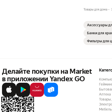
Товары для дома
Аксессуары дл
Банки для хра
Фильтры для 
Делайте покупки на Market

Катег
в приложении Yandex GO
Компью
Геймин
Бытовая
Аптека
Товары 
Электр
Мебель