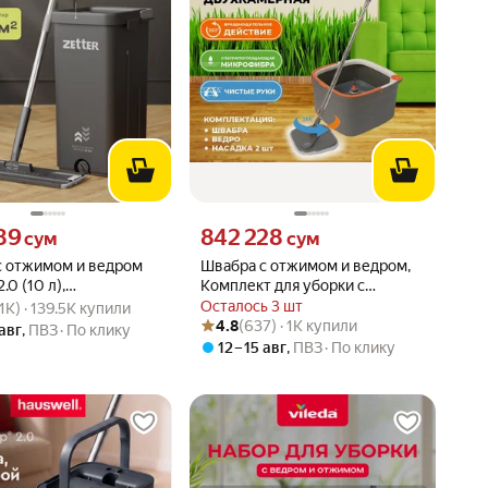
89 сум вместо
Цена 842228 сум вместо
89
842 228
сум
сум
с отжимом и ведром
Швабра с отжимом и ведром,
2.0 (10 л),
Комплект для уборки с
вара: 4.9 из 5
2.1K) · 139.5K купили
ическая ручка,
автоотжимом Аквасантех
Осталось 3 шт
.1K) · 139.5K купили
Рейтинг товара: 4.8 из 5
Оценок: (637) · 1K купили
2 насадки в комплекте
(ведро с отжимом, швабра,
4.8
(637) · 1K купили
 авг
,
ПВЗ
По клику
насадка)
12 – 15 авг
,
ПВЗ
По клику