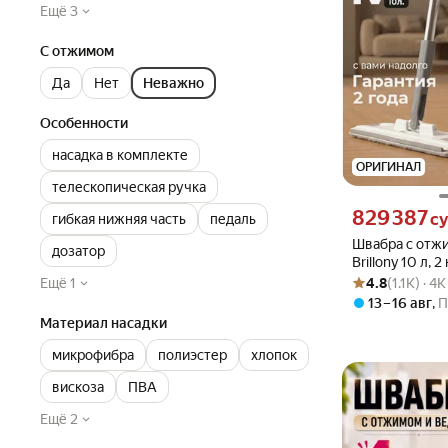
Ещё 3
С отжимом
Да
Нет
Неважно
Особенности
насадка в комплекте
ОРИГИНАЛ
телескопическая ручка
Цена 829387 сум
829 387
с
гибкая нижняя часть
педаль
Швабра с отж
дозатор
Brillony 10 л, 2
Рейтинг товара: 4
Оценок: (1.1K) ·
комплекте
Ещё 1
4.8
(1.1K) · 4
13 – 16 авг
,
П
Материал насадки
микрофибра
полиэстер
хлопок
вискоза
ПВА
Ещё 2