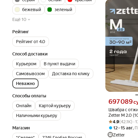
бежевый
зеленый
Ещё 10
Рейтинг
Рейтинг от 4.0
Способ доставки
Курьером
В пункт выдачи
Самовывозом
Доставка по клику
Неважно
Способы оплаты
Цена 697089 сум
697 089
с
Онлайн
Картой курьеру
Швабра с отж
Zetter M 2.0 (10
Наличными курьеру
Рейтинг товара: 4
Оценок: (42.1K) 
телескопическ
4.9
(42.1K) ·
2 насадки в к
12 – 15 авг
,
П
Магазин
Zetter
"Селлер"
7745 Глобал Россия