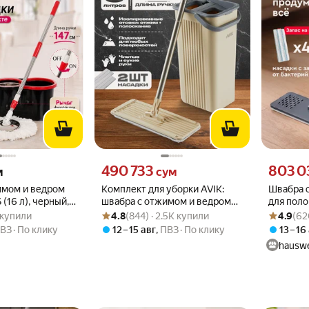
 вместо
Цена 490733 сум вместо
Цена 8030
490 733
803 0
м
сум
имом и ведром
Комплект для уборки AVIK:
Швабра 
(16 л), черный,
швабра с отжимом и ведром
для поло
.9 из 5
43 купили
Рейтинг товара: 4.8 из 5
Оценок: (844) · 2.5K купили
Рейтинг то
Оценок: (6
 см ручка
для мытья полов и окон/
графит, 
3 купили
4.8
(844) · 2.5K купили
4.9
(62
швабра с вертикальным
ВЗ
По клику
12 – 15 авг
,
ПВЗ
По клику
13 – 16
отжимом / швабра лентяйка
hauswe