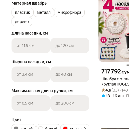
Материал швабры
пластик
металл
микрофибра
дерево
Длина насадки, см
от 11,9 см
до 120 см
Ширина насадки, см
Цена 717792 сум
717 792
су
от 3,4 см
до 40 см
Швабра с отж
круглая RUGES 
Рейтинг товара: 4
Оценок: (33) · 1
4 насадки, 147
4.9
(33) · 14
Максимальная длина ручки, см
13 – 16 авг
,
П
от 8,5 см
до 208 см
Цвет
серый
белый
красный