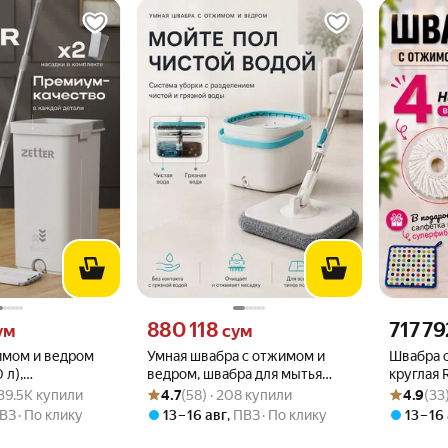
 вместо
Цена 880118 сум вместо
Цена 7177
880 118
717 79
ум
сум
имом и ведром
Умная швабра с отжимом и
Швабра 
 л),
ведром, швабра для мытья
круглая 
.9 из 5
· 139.5K купили
Рейтинг товара: 4.7 из 5
Оценок: (58) · 208 купили
Рейтинг то
Оценок: (3
ая ручка, белая,
полов, ведро с отжимом и
4 насадк
 139.5K купили
4.7
(58) · 208 купили
4.9
(33
омплекте
шваброй, насадки для мытья
ВЗ
По клику
13 – 16 авг
,
ПВЗ
По клику
13 – 16
пола