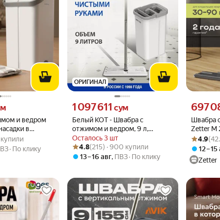
ОРИГИНАЛ
 вместо
Цена 1097611 сум вместо
Цена 6970
1 097 611
697 0
ум
сум
имом и ведром
Белый КОТ - Швабра с
Швабра 
 насадки в
отжимом и ведром, 9 л,
Zetter M 
.8 из 5
 4K купили
Рейтинг то
Оценок: (4
насадка из микрофибры для
телескоп
Осталось 3 шт
K купили
4.9
(42
Рейтинг товара: 4.8 из 5
Оценок: (215) · 900 купили
сухой и влажной уборки
черная, 
4.8
(215) · 900 купили
ВЗ
По клику
12 – 15
13 – 16 авг
,
ПВЗ
По клику
Zetter