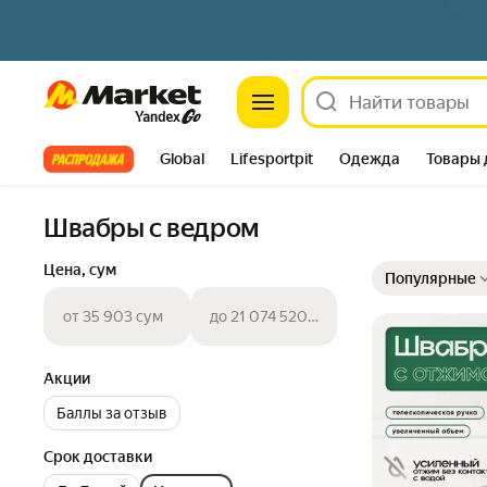
Market
Все хиты
Global
Lifesportpit
Одежда
Товары 
Автотовары
Яндекс Фабрика
Split
Швабры с ведром
Выбранные фильт
Сортировка товар
Цена, сум
Популярные
от 35 903 сум
до 21 074 520 сум
Акции
Баллы за отзыв
Срок доставки