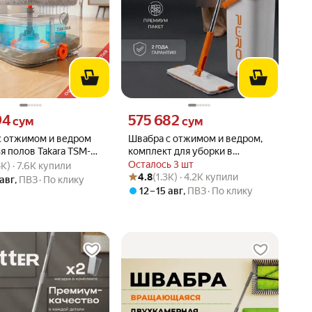
94 сум вместо
Цена 575682 сум вместо
94
575 682
сум
сум
с отжимом и ведром
Швабра с отжимом и ведром,
я полов Takara TSM-
комплект для уборки в
вара: 4.6 из 5
.4K) · 7.6K купили
 швабра, 3 насадки в
подарочной упаковке PURO
Осталось 3 шт
4K) · 7.6K купили
Рейтинг товара: 4.8 из 5
Оценок: (1.3K) · 4.2K купили
те
FLAT gift, белый
4.8
(1.3K) · 4.2K купили
 авг
,
ПВЗ
По клику
12 – 15 авг
,
ПВЗ
По клику