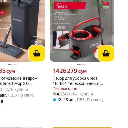
35 сум вместо
Цена 1426279 сум вместо
35
1 426 279
сум
сум
c отжимом и ведром
Набор для уборки Vileda
в Smart Mop 2.0,
"Turbo", телескопическая
вара: 4.9 из 5
20) · 1.7K купили
4 насадки
швабра, ведро с отжимом
Осталась 1 шт
0) · 1.7K купили
Рейтинг товара: 4.3 из 5
Оценок: (42) · 161 купили
4.3
(42) · 161 купили
 авг
,
ПВЗ
По клику
12 – 15 авг
,
ПВЗ
По клику
ll