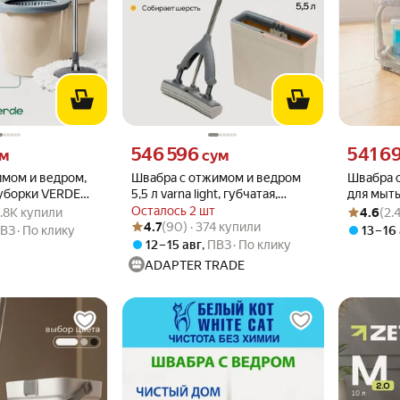
 вместо
Цена 546596 сум вместо
Цена 5416
546 596
541 6
ум
сум
имом и ведром,
Швабра с отжимом и ведром
Швабра 
 уборки VERDE
5,5 л varna light, губчатая,
для мыть
.6 из 5
 21.8K купили
Рейтинг то
Оценок: (2
жевый
складная
20 Умная
Осталось 2 шт
21.8K купили
4.6
(2.
Рейтинг товара: 4.7 из 5
Оценок: (90) · 374 купили
комплек
4.7
(90) · 374 купили
ВЗ
По клику
13 – 16
12 – 15 авг
,
ПВЗ
По клику
ADAPTER TRADE