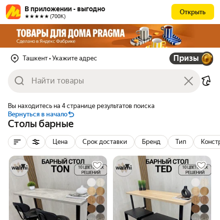
В приложении - выгодно
Открыть
★★★★★ (700К)
Призы
Ташкент
• Укажите адрес
Вы находитесь на 4 странице результатов поиска
Вернуться в начало
Столы барные
Цена
Срок доставки
Бренд
Тип
Конст