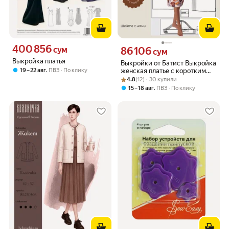
400 856
Цена 400856 сум вместо
сум
86 106
Цена 86106 сум вместо
сум
Выкройка платья
Выкройки от Батист Выкройка
,
19 – 22 авг
ПВЗ
По клику
женская платье с коротким
Рейтинг товара: 4.8 из 5
Оценок: (12) · 30 купили
рукавом и карманами,
4.8
(12) · 30 купили
размеры 44,46,48,50,52,54
,
15 – 18 авг
ПВЗ
По клику
рост 164