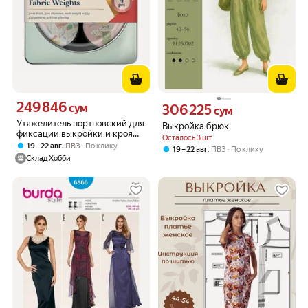
249 846
Цена 249846 сум вместо
сум
306 225
Цена 306225 сум вместо
сум
Утяжелитель портновский для
Выкройка брюк
фиксации выкройки и кроя
Осталось 3 шт
ткани Птица на катушке 5 см 5
,
19 – 22 авг
ПВЗ
По клику
,
19 – 22 авг
ПВЗ
По клику
мм HEMLINE ER907.4.1
Склад Хобби