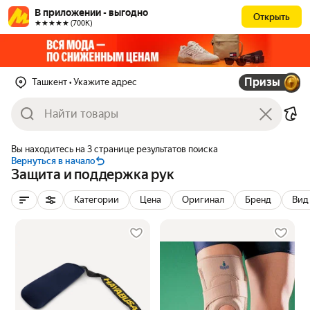
В приложении - выгодно
Открыть
★★★★★ (700К)
Призы
Ташкент
• Укажите адрес
Вы находитесь на 3 странице результатов поиска
Вернуться в начало
Защита и поддержка рук
Категории
Цена
Оригинал
Бренд
Вид