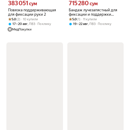
383 051
715 280
Цена 383051 сум вместо
Цена 715280 сум вместо
сум
сум
Повязка поддерживающая
Бандаж лучезапястный для
для фиксации руки 2
фиксации и поддержки
Рейтинг товара: 5.0 из 5
Оценок: (2) · 10 купили
Рейтинг товара: 5.0 из 5
Оценок: (1) · 11 купили
сустава, AccuTex 2980 Oppo,
5.0
(2) · 10 купили
5.0
(1) · 11 купили
размер S
,
,
17 – 20 авг
ПВЗ
По клику
19 – 22 авг
ПВЗ
По клику
МедПокупки