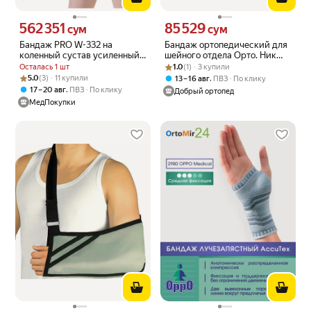
562 351
85 529
Цена 562351 сум вместо
Цена 85529 сум вместо
сум
сум
Бандаж PRO W-332 на
Бандаж ортопедический для
коленный сустав усиленный/
шейного отдела Орто. Ник
бежевый/S
Рейтинг товара: 1.0 из 5
Оценок: (1) · 3 купили
ШВ-511 ORTO.NIK, Размер 8,
Осталась 1 шт
1.0
(1) · 3 купили
Бежевый
Рейтинг товара: 5.0 из 5
Оценок: (3) · 11 купили
5.0
(3) · 11 купили
,
13 – 16 авг
ПВЗ
По клику
,
17 – 20 авг
ПВЗ
По клику
Добрый ортопед
МедПокупки