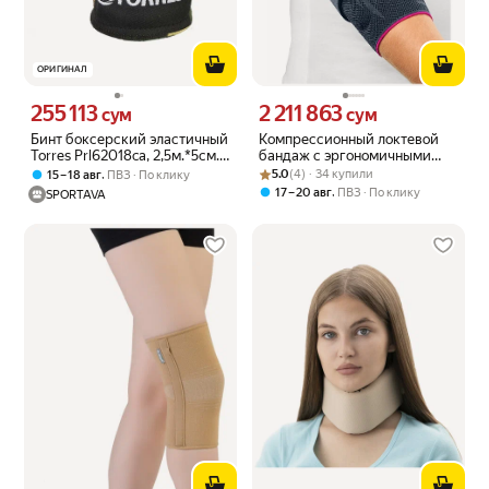
ОРИГИНАЛ
255 113
2 211 863
Цена 255113 сум вместо
Цена 2211863 сум вместо
сум
сум
Бинт боксерский эластичный
Компрессионный локтевой
Torres Prl62018ca, 2,5м.*5см.
бандаж с эргономичными
(дл. 2,5 м)
Рейтинг товара: 5.0 из 5
Оценок: (4) · 34 купили
силиконовыми вставками
,
5.0
(4) · 34 купили
15 – 18 авг
ПВЗ
По клику
Epicomed 821 Medi, размер 3
,
17 – 20 авг
ПВЗ
По клику
SPORTAVA