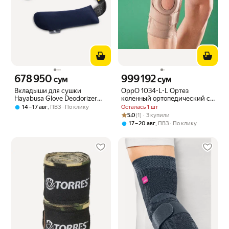
678 950
999 192
Цена 678950 сум вместо
Цена 999192 сум вместо
сум
сум
Вкладыши для сушки
OppO 1034-L-L Ортез
Hayabusa Glove Deodorizer
коленный ортопедический с
Navy (One Size)
боковыми шинами (L / Левый
,
Осталась 1 шт
14 – 17 авг
ПВЗ
По клику
/ Бежевый)
Рейтинг товара: 5.0 из 5
Оценок: (1) · 3 купили
5.0
(1) · 3 купили
,
17 – 20 авг
ПВЗ
По клику