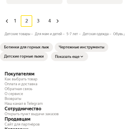
1
2
3
4
Детские товары
Для мам и детей
5-7 лет
Детская одежда
Обувь дл
Ботинки для горных лыж
Чертежные инструменты
Детские горные лыжи
Показать еще
Покупателям
Как выбрать товар
Оплата и доставка
Обратная связь
О сервисе
Возвраты
Наш канал в Telegram
Сотрудничество
Открыть пункт выдачи заказов
Продавцам
Сайт для партнёров