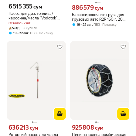
6 515 355
Цена 6515355 сум вместо
сум
886 579
Цена 886579 сум вместо
сум
Насос для диз. топлива/
Балансировочные груза для
керосина/масла "Vodotok"
грузовых авто R2R 150 г, 20
НДТ-1
Осталось 2 шт
шт. 6070-ГР-150-20-М
,
19 – 22 авг
ПВЗ
По клику
Рейтинг товара: 5.0 из 5
Оценок: (1) · 2 купили
5.0
(1) · 2 купили
,
19 – 22 авг
ПВЗ
По клику
636 213
925 808
Цена 636213 сум вместо
Цена 925808 сум вместо
сум
сум
Роторный насос для масла
Цепи на колеса ромбическая