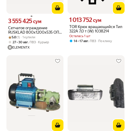
1 013 752
Цена 1013752 сум вместо
3 555 425
сум
Цена 3555425 сум вместо
сум
TOR Крюк вращающийся Тип
Сетчатое ограждение
322А 7,0 т (W) 1038214
RUSKLAD 800x1200x535 ОПС
Осталась 1 шт
Рейтинг товара: 5.0 из 5
Оценок: (1) · 1 купили
500
5.0
(1) · 1 купили
,
14 – 17 авг
ПВЗ
По клику
,
27 – 30 авг
ПВЗ
Курьер
ELEMENTX