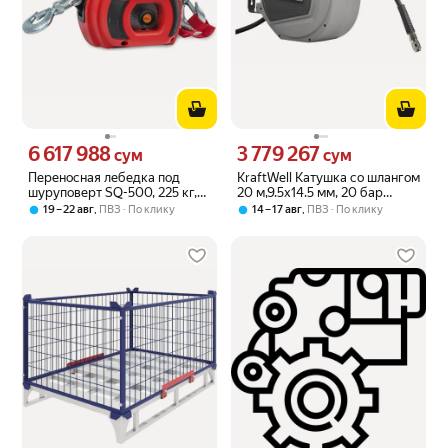
6 617 988
3 779 267
Цена 6617988 сум вместо
Цена 3779267 сум вместо
сум
сум
Переносная лебедка под
KraftWell Катушка со шлангом
шуруповерт SQ-500, 225 кг,
20 м,9.5х14.5 мм, 20 бар
12 м TOR 1002390
KRW1731. C7
,
,
19 – 22 авг
ПВЗ
По клику
14 – 17 авг
ПВЗ
По клику