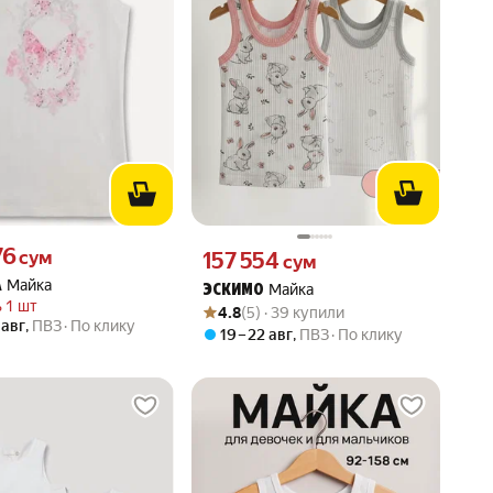
76 сум вместо
76
Цена 157554 сум вместо
сум
157 554
сум
Майка
A
Майка
ЭСКИМО
 1 шт
Рейтинг товара: 4.8 из 5
Оценок: (5) · 39 купили
4.8
(5) · 39 купили
 авг
,
ПВЗ
По клику
19 – 22 авг
,
ПВЗ
По клику