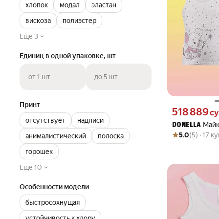
хлопок
модал
эластан
вискоза
полиэстер
Ещё 3
Единиц в одной упаковке, шт
от 1 шт
до 5 шт
Принт
Цена 518889 сум
518 889
с
отсутствует
надписи
Майк
DONELLA
Рейтинг товара: 5
Оценок: (5) · 17 
5.0
(5) · 17 к
анималистический
полоска
горошек
Ещё 10
Особенности модели
быстросохнущая
устойчивость к хлору