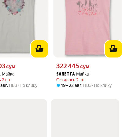
03 сум вместо
Цена 322445 сум вместо
03
322 445
сум
сум
Майка
Майка
A
SANETTA
 2 шт
Осталось 2 шт
 авг
,
ПВЗ
По клику
19 – 22 авг
,
ПВЗ
По клику