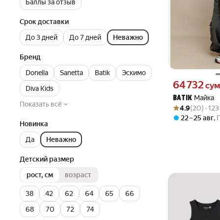
Баллы за отзыв
Срок доставки
До 3 дней
До 7 дней
Неважно
Бренд
Donella
Sanetta
Batik
Эскимо
Цена 64732 сум 
64 732
су
Diva Kids
Майка
BATIK
Показать всё
Рейтинг товара: 4
Оценок: (20) · 1
4.9
(20) · 12
22 – 25 авг
,
Новинка
Да
Неважно
Детский размер
рост, см
возраст
38
42
62
64
65
66
68
70
72
74