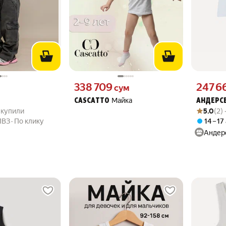
вместо
Цена 338709 сум вместо
Цена 2476
338 709
247 6
м
сум
Майка
CASCATTO
АНДЕРС
.9 из 5
23 купили
Рейтинг то
Оценок: (2
3 купили
5.0
(2)
ПВЗ
По клику
14 – 17
Андер