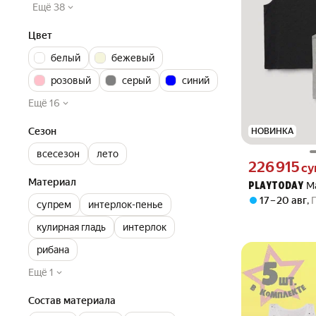
Ещё 38
Цвет
белый
бежевый
розовый
серый
синий
Ещё 16
Сезон
НОВИНКА
всесезон
лето
Цена 226915 сум
226 915
су
Материал
М
PLAYTODAY
17 – 20 авг
,
супрем
интерлок-пенье
кулирная гладь
интерлок
рибана
Ещё 1
Состав материала