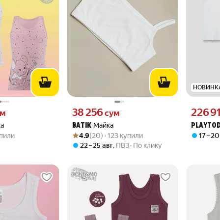
НОВИНК
 вместо
Цена 38256 сум вместо
Цена 2269
38 256
226 9
ум
сум
а
Майка
BATIK
PLAYTO
.0 из 5
купили
Рейтинг товара: 4.9 из 5
Оценок: (20) · 123 купили
упили
4.9
(20) · 123 купили
17 – 20
22 – 25 авг
,
ПВЗ
По клику