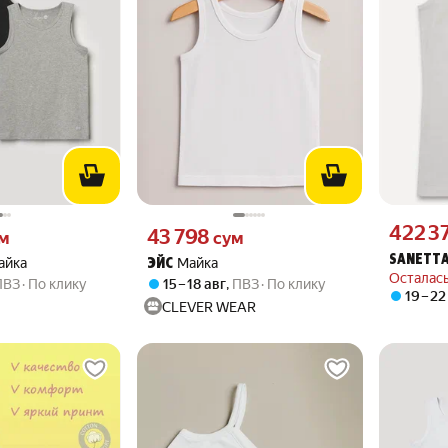
Цена 4223
422 3
 вместо
Цена 43798 сум вместо
43 798
м
сум
SANETT
айка
Майка
ЭЙС
Осталась
ПВЗ
По клику
15 – 18 авг
,
ПВЗ
По клику
19 – 22
CLEVER WEAR