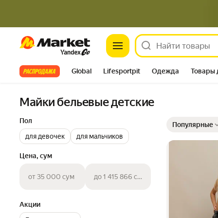
Market
Все хиты
Global
Lifesportpit
Одежда
Товары 
Автотовары
Яндекс Фабрика
Split
Майки бельевые детские
Выбранные фильт
Сортировка товар
Пол
Популярные
для девочек
для мальчиков
Цена, сум
от 35 000 сум
до 1 415 866 сум
Акции