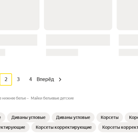
2
3
4
Вперёд
 нижнее белье⁣
Майки бельевые детские
е
Диваны угловые
Диваны угловые
Корсеты
Кор
ектирующие
Корсеты корректирующие
Корсеты коррек