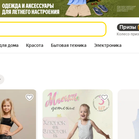
Призы
Колесо при
для дома
Красота
Бытовая техника
Электроника
ры
ов