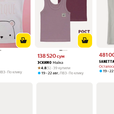
Цена 4810
481 0
вместо
Цена 138520 сум вместо
138 520
сум
SANETT
Майка
ЭСКИМО
Осталось
Рейтинг товара: 4.8 из 5
Оценок: (5) · 39 купили
4.8
(5) · 39 купили
19 – 22
ПВЗ
По клику
19 – 22 авг
,
ПВЗ
По клику