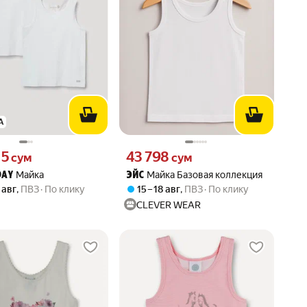
А
15 сум вместо
Цена 43798 сум вместо
15
43 798
сум
сум
Майка
Майка Базовая коллекция
DAY
ЭЙС
 авг
,
ПВЗ
По клику
15 – 18 авг
,
ПВЗ
По клику
CLEVER WEAR