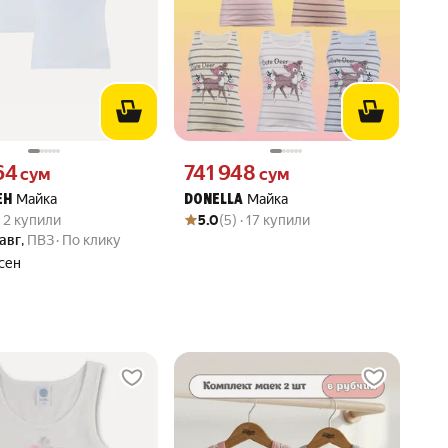
64 сум вместо
Цена 741948 сум вместо
64
741 948
сум
сум
Майка
Майка
ЕН
DONELLA
вара: 5.0 из 5
) · 2 купили
Рейтинг товара: 5.0 из 5
Оценок: (5) · 17 купили
 · 2 купили
5.0
(5) · 17 купили
 авг
,
ПВЗ
По клику
сен