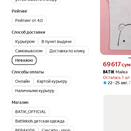
Рейтинг
Рейтинг от 4.0
Способ доставки
Курьером
В пункт выдачи
Самовывозом
Доставка по клику
Неважно
Цена 69617 сум 
69 617
сум
Майка
Способы оплаты
BATIK
Осталась 1 шт
Онлайн
Картой курьеру
22 – 25 авг
,
Наличными курьеру
Магазин
BATIK_OFFICIAL
Battlekids детская одежда
BEBAKIDS
Cascatto - shop