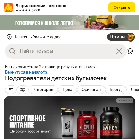
В приложении - выгодно
Открыть
★★★★★ (700К)
Призы
Ташкент
• Укажите адрес
Вы находитесь на 2 странице результатов поиска
Вернуться в начало
Подогреватели детских бутылочек
Категории
Цена
Оригинал
Бренд
Спо
РЕКЛАМА