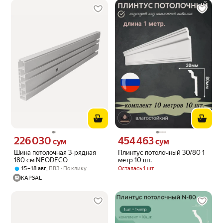
226 030
454 463
Цена 226030 сум вместо
Цена 454463 сум вместо
сум
сум
Шина потолочная 3-рядная
Плинтус потолочный 30/80 1
180 см NEODECO
метр 10 шт.
,
Осталась 1 шт
15 – 18 авг
ПВЗ
По клику
KAPSAL