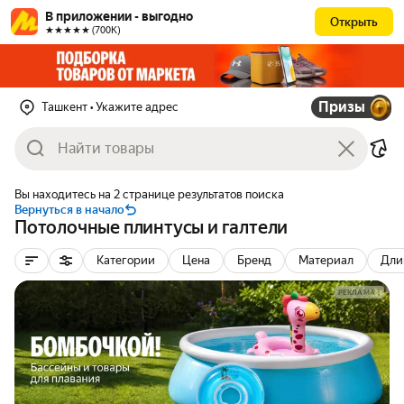
В приложении - выгодно
Открыть
★★★★★ (700К)
Призы
Ташкент
• Укажите адрес
Вы находитесь на 2 странице результатов поиска
Вернуться в начало
Потолочные плинтусы и галтели
Категории
Цена
Бренд
Материал
Дли
РЕКЛАМА