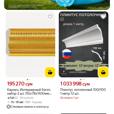
195 270
1 033 998
Цена 195270 сум вместо
Цена 1033998 сум вместо
сум
сум
Карниз, Интерьерный багет,
Плинтус потолочный 100/100
набор 2 шт. 110х78х1100мм
1 метр 12 шт.
Рейтинг товара: 5.0 из 5
Оценок: (5) · 65 купили
Золотой Cosca A1011/GS2
5.0
(5) · 65 купили
Осталась 1 шт
,
15 – 18 авг
ПВЗ
Курьер
Стеновые панели и плинтусы