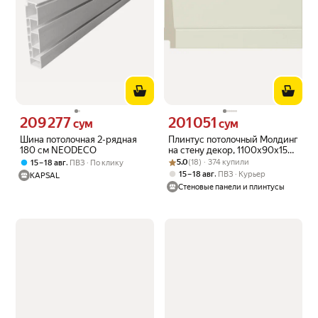
209 277
201 051
Цена 209277 сум вместо
Цена 201051 сум вместо
сум
сум
Шина потолочная 2-рядная
Плинтус потолочный Молдинг
180 см NEODECO
на стену декор, 1100х90х15
Рейтинг товара: 5.0 из 5
Оценок: (18) · 374 купили
мм Белый с золотом - 2 шт.
,
5.0
(18) · 374 купили
15 – 18 авг
ПВЗ
По клику
,
15 – 18 авг
ПВЗ
Курьер
KAPSAL
Стеновые панели и плинтусы