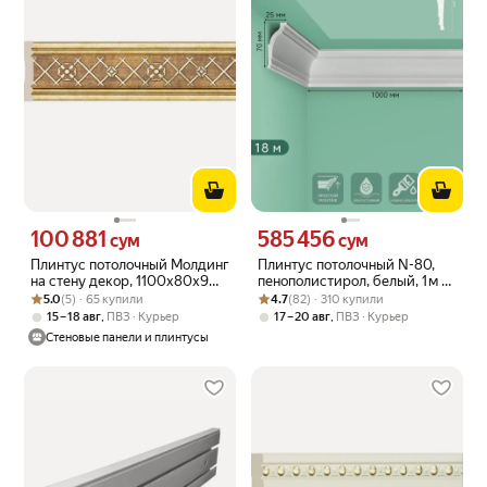
100 881
585 456
Цена 100881 сум вместо
Цена 585456 сум вместо
сум
сум
Плинтус потолочный Молдинг
Плинтус потолочный N-80,
на стену декор, 1100х80х9
пенополистирол, белый, 1 м —
Рейтинг товара: 5.0 из 5
Оценок: (5) · 65 купили
мм Античное золото - 2 шт.
Рейтинг товара: 4.7 из 5
Оценок: (82) · 310 купили
18 шт. в упаковке
5.0
(5) · 65 купили
4.7
(82) · 310 купили
,
,
15 – 18 авг
ПВЗ
Курьер
17 – 20 авг
ПВЗ
Курьер
Стеновые панели и плинтусы