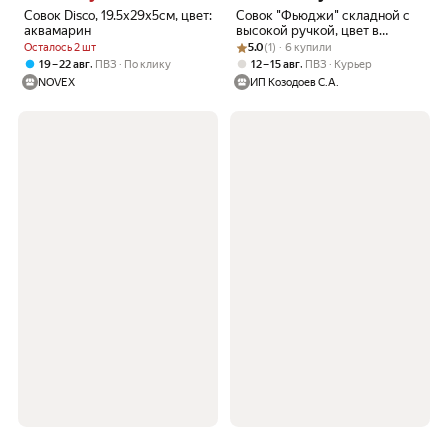
Совок Disco, 19.5х29х5см, цвет:
Совок "Фьюджи" складной с
аквамарин
высокой ручкой, цвет в
Рейтинг товара: 5.0 из 5
Оценок: (1) · 6 купили
ассортименте, цена за 1 шт.
Осталось 2 шт
5.0
(1) · 6 купили
,
,
19 – 22 авг
ПВЗ
По клику
12 – 15 авг
ПВЗ
Курьер
NOVEX
ИП Козодоев С.А.