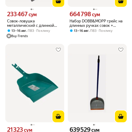
233 467
664 798
Цена 233467 сум вместо
Цена 664798 сум вместо
сум
сум
Совок-ловушка
Набор DOBB&MOPP грейс на
металлический с длинной
длинных ручках совок +
ручкой, стоячий, для уборки
щетка, серия земля 3.1.02.010
,
,
13 – 16 авг
ПВЗ
По клику
13 – 16 авг
ПВЗ
По клику
без наклона, черный
Buy-Trends
21 323
639 529
Цена 21323 сум вместо
Цена 639529 сум вместо
сум
сум