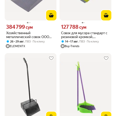
384 799
127 788
Цена 384799 сум вместо
Цена 127788 сум вместо
сум
сум
Хозяйственный
Совок для мусора стандарт с
металлический совок ООО
резиновой кромкой,
Агростройлидер САД-13.01
пластиковый, ярко-зеленый,
,
,
26 – 29 авг
ПВЗ
По клику
14 – 17 авг
ПВЗ
По клику
удобная ручка
ELEMENTX
Buy-Trends