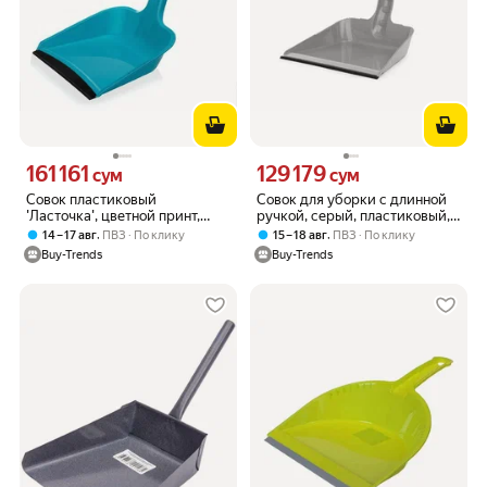
161 161
129 179
Цена 161161 сум вместо
Цена 129179 сум вместо
сум
сум
Совок пластиковый
Совок для уборки с длинной
'Ласточка', цветной принт,
ручкой, серый, пластиковый, с
легкий и прочный
резиновой полосой
,
,
14 – 17 авг
ПВЗ
По клику
15 – 18 авг
ПВЗ
По клику
Buy-Trends
Buy-Trends