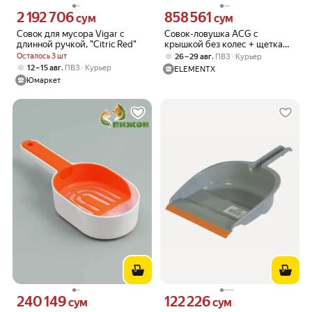
2 192 706
858 561
Цена 2192706 сум вместо
Цена 858561 сум вместо
сум
сум
Совок для мусора Vigar с
Совок-ловушка ACG с
длинной ручкой, "Citric Red"
крышкой без колес + щетка
серый 1022207
Осталось 3 шт
,
26 – 29 авг
ПВЗ
Курьер
,
12 – 15 авг
ПВЗ
Курьер
ELEMENTX
Юмаркет
240 149
122 226
Цена 240149 сум вместо
Цена 122226 сум вместо
сум
сум