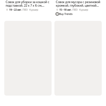
Совок для уборки за кошкой с
Совок для мусора с резиновой
подставкой, 22 х 7 х 6 см,
кромкой, глубокий, цветной
бело-оранжевый
корпус, 30х25см
,
,
19 – 22 авг
ПВЗ
Курьер
15 – 18 авг
ПВЗ
Курьер
Buy-Trends