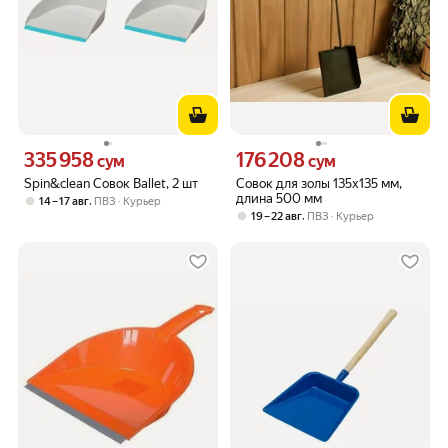
335 958
176 208
Цена 335958 сум вместо
Цена 176208 сум вместо
сум
сум
Spin&clean Совок Ballet, 2 шт
Совок для золы 135х135 мм,
длина 500 мм
,
14 – 17 авг
ПВЗ
Курьер
,
19 – 22 авг
ПВЗ
Курьер