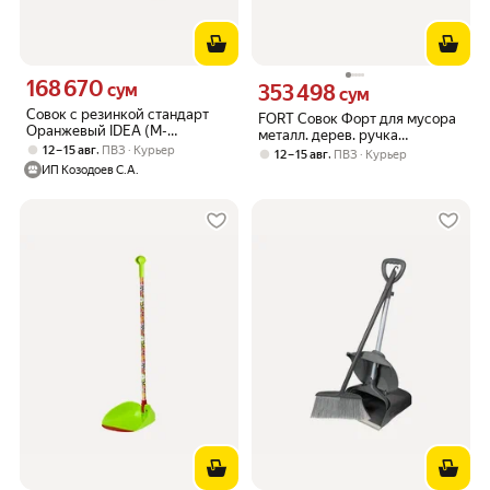
168 670
Цена 168670 сум вместо
сум
353 498
Цена 353498 сум вместо
сум
Совок с резинкой стандарт
FORT Совок Форт для мусора
Оранжевый IDEA (М-
металл. дерев. ручка
Пластика) М5191
,
12 – 15 авг
ПВЗ
Курьер
00501140410
,
12 – 15 авг
ПВЗ
Курьер
ИП Козодоев С.А.