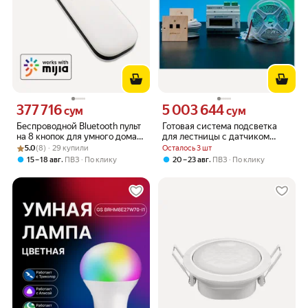
377 716
5 003 644
Цена 377716 сум вместо
Цена 5003644 сум вместо
сум
сум
Беспроводной Bluetooth пульт
Готовая система подсветка
на 8 кнопок для умного дома
для лестницы с датчиком
Рейтинг товара: 5.0 из 5
Оценок: (8) · 29 купили
Xiaomi Mi Home (подключается
движения Uzen со
5.0
(8) · 29 купили
Осталось 3 шт
в китайский регион) кнопок
светодиодной лентой 30 м,
,
,
15 – 18 авг
ПВЗ
По клику
20 – 23 авг
ПВЗ
По клику
6000К, холодный