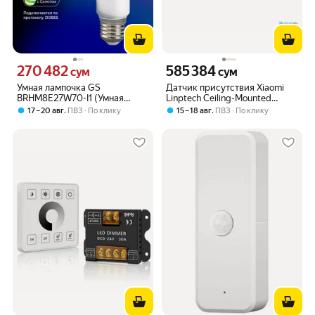
270 482
585 384
Цена 270482 сум вместо
Цена 585384 сум вместо
сум
сум
Умная лампочка GS
Датчик присутствия Xiaomi
BRHM8E27W70-I1 (Умная
Linptech Ceiling-Mounted
лампа цветная Триколор)
Human Presence Sensor ES5
,
,
17 – 20 авг
ПВЗ
По клику
15 – 18 авг
ПВЗ
По клику
(ES5DB)