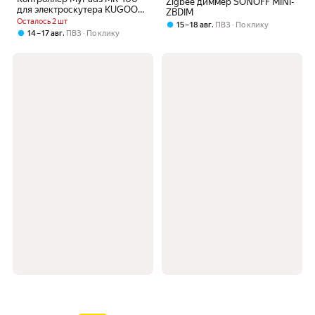
Zigbee диммер SONOFF MINI-
для электроскутера KUGOO
ZBDIM
M4 с ЖК-дисплеем, 48 В, 500
Осталось 2 шт
,
15 – 18 авг
ПВЗ
По клику
Вт
,
14 – 17 авг
ПВЗ
По клику