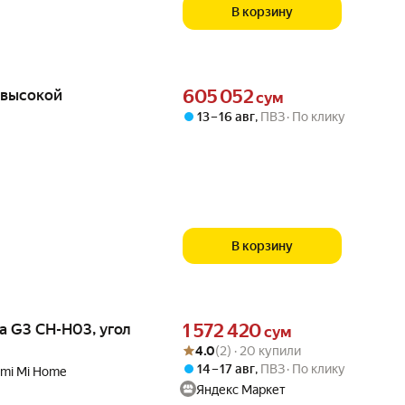
В корзину
Цена 605052 сум вместо
 высокой
605 052
сум
13 – 16 авг
,
ПВЗ
По клику
В корзину
Цена 1572420 сум вместо
a G3 CH-H03, угол
1 572 420
сум
Рейтинг товара: 4.0 из 5
Оценок: (2) · 20 купили
4.0
(2) · 20 купили
14 – 17 авг
,
ПВЗ
По клику
omi Mi Home
Яндекс Маркет