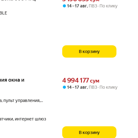
14 – 17 авг
,
ПВЗ
По клику
/BLE
В корзину
Цена 4994177 сум вместо
ия окна и
4 994 177
сум
14 – 17 авг
,
ПВЗ
По клику
, пульт управления,
атчики, интернет шлюз
В корзину