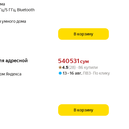
ома
Гц/5 ГГц, Bluetooth
я умного дома
В корзину
Цена 540531 сум вместо
ля адресной
540 531
сум
Рейтинг товара: 4.5 из 5
Оценок: (28) · 86 купили
4.5
(28) · 86 купили
13 – 16 авг
,
ПВЗ
По клику
 дом Яндекса
В корзину