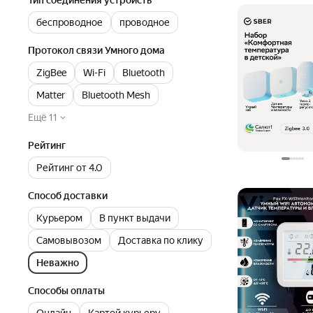
беспроводное
проводное
Протокол связи Умного дома
ZigBee
Wi-Fi
Bluetooth
Matter
Bluetooth Mesh
Ещё 11
Рейтинг
Рейтинг от 4.0
Способ доставки
Курьером
В пункт выдачи
Самовывозом
Доставка по клику
Неважно
Способы оплаты
Онлайн
Картой курьеру