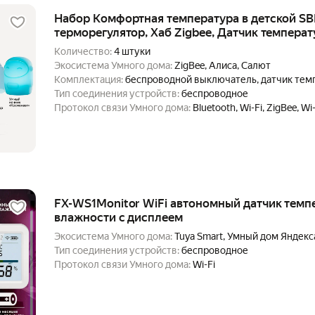
Набор Комфортная температура в детской S
терморегулятор, Хаб Zigbee, Датчик темпера
Zigbee, Детский светильник)
Количество:
4 штуки
Экосистема Умного дома:
ZigBee, Алиса, Салют
Комплектация:
беспроводной выключатель, датчик тем
лампочка, пульт управления
Тип соединения устройств:
беспроводное
Протокол связи Умного дома:
Bluetooth, Wi-Fi, ZigBee, Wi-
FX-WS1Monitor WiFi автономный датчик темп
влажности с дисплеем
Экосистема Умного дома:
Tuya Smart, Умный дом Яндекса
Тип соединения устройств:
беспроводное
Протокол связи Умного дома:
Wi-Fi