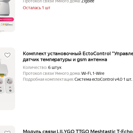
Протокол связи Умного дома:
ZigBee
Осталась 1 шт
Комплект установочный EctoControl "Управл
датчик температуры и gsm антенна
Количество:
6 штук
Протокол связи Умного дома:
Wi-Fi, 1-Wire
Подробная комплектация:
Система ectoControl v4.0 1 ш
воздуха, беспроводной 2 шт. Беспроводная розетка 220
выносная GSM-антенна 1 шт.
Модуль связи LILYGO TTGO Meshtastic T-Echo