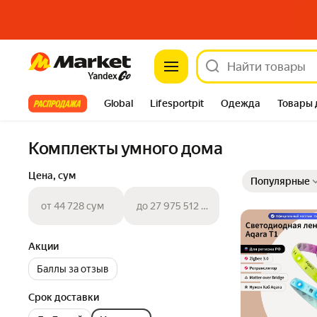
Market
Все хиты
Global
Lifesportpit
Одежда
Товары 
Автотовары
Яндекс Фабрика
Split
Комплекты умного дома
Выбранные фильт
Сортировка товар
Цена, сум
Популярные
от 44 728 сум
до 27 975 512 сум
Акции
Баллы за отзыв
Срок доставки