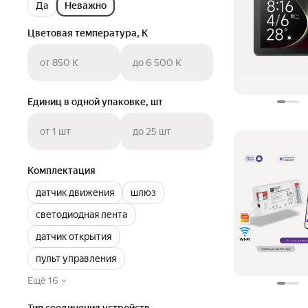
Да
Неважно
Цветовая температура, K
от 850 K
до 6 500 K
Единиц в одной упаковке, шт
от 1 шт
до 25 шт
Комплектация
датчик движения
шлюз
светодиодная лента
датчик открытия
пульт управления
Ещё 16
Тип соединения устройств