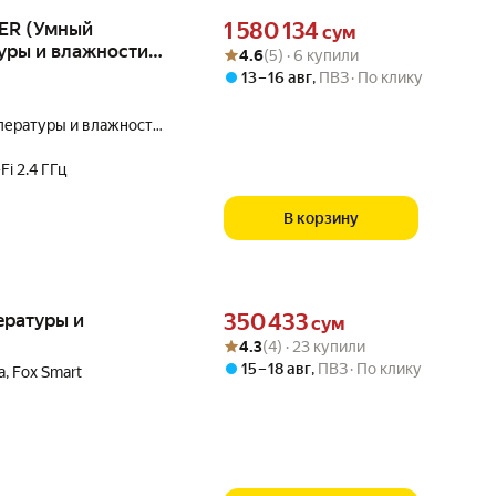
Цена 1580134 сум вместо
BER (Умный
1 580 134
сум
туры и влажности
Рейтинг товара: 4.6 из 5
Оценок: (5) · 6 купили
4.6
(5) · 6 купили
13 – 16 авг
,
ПВЗ
По клику
пературы и влажности,
Fi 2.4 ГГц
В корзину
Цена 350433 сум вместо
ературы и
350 433
сум
Рейтинг товара: 4.3 из 5
Оценок: (4) · 23 купили
4.3
(4) · 23 купили
15 – 18 авг
,
ПВЗ
По клику
, Fox Smart