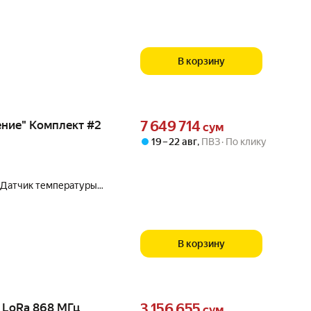
В корзину
Цена 7649714 сум вместо
ение" Комплект #2
7 649 714
сум
19 – 22 авг
,
ПВЗ
По клику
т. Датчик температуры
В 2 шт. Мощная
В корзину
Цена 3156655 сум вместо
 LoRa 868 МГц
3 156 655
сум