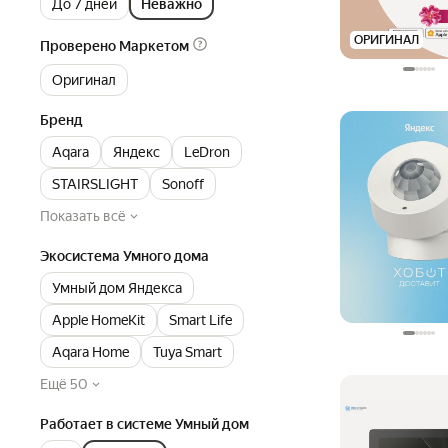
До 7 дней
Неважно
ОРИГИНАЛ
Проверено Маркетом
Оригинал
Бренд
Aqara
Яндекс
LeDron
STAIRSLIGHT
Sonoff
Показать всё
Экосистема Умного дома
Умный дом Яндекса
Apple HomeKit
Smart Life
Aqara Home
Tuya Smart
Ещё 50
Работает в системе Умный дом