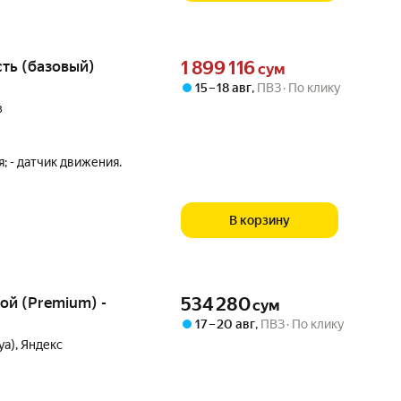
Цена 1899116 сум вместо
ть (базовый)
1 899 116
сум
15 – 18 авг
,
ПВЗ
По клику
з
я; - датчик движения.
В корзину
Цена 534280 сум вместо
ой (Premium) -
534 280
сум
17 – 20 авг
,
ПВЗ
По клику
uya), Яндекс