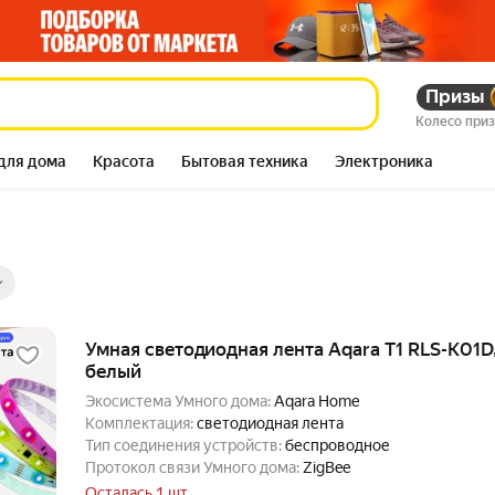
Призы
Колесо при
для дома
Красота
Бытовая техника
Электроника
ры
ов
Умная светодиодная лента Aqara Т1 RLS-K01D,
белый
Экосистема Умного дома:
Aqara Home
Комплектация:
светодиодная лента
Тип соединения устройств:
беспроводное
Протокол связи Умного дома:
ZigBee
Осталась 1 шт