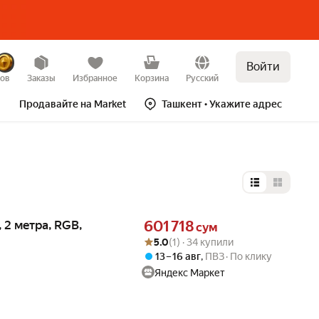
Войти
зов
Заказы
Избранное
Корзина
Русский
Продавайте на Market
Ташкент
• Укажите адрес
Выбор типа 
Цена 601718 сум вместо
 2 метра, RGB,
601 718
сум
Рейтинг товара: 5.0 из 5
Оценок: (1) · 34 купили
5.0
(1) · 34 купили
13 – 16 авг
,
ПВЗ
По клику
Яндекс Маркет