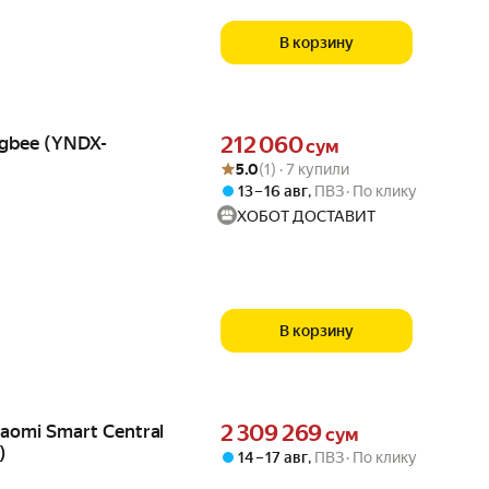
В корзину
Цена 212060 сум вместо
igbee (YNDX-
212 060
сум
Рейтинг товара: 5.0 из 5
Оценок: (1) · 7 купили
5.0
(1) · 7 купили
13 – 16 авг
,
ПВЗ
По клику
ХОБОТ ДОСТАВИТ
В корзину
Цена 2309269 сум вместо
aomi Smart Central
2 309 269
сум
)
14 – 17 авг
,
ПВЗ
По клику