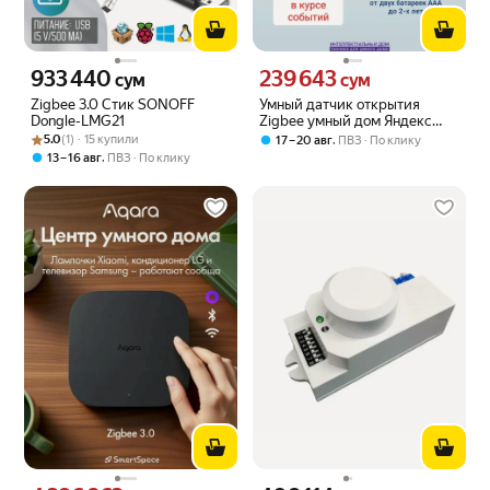
933 440
239 643
Цена 933440 сум вместо
Цена 239643 сум вместо
сум
сум
Zigbee 3.0 Стик SONOFF
Умный датчик открытия
Dongle-LMG21
Zigbee умный дом Яндекс
Рейтинг товара: 5.0 из 5
Оценок: (1) · 15 купили
Алиса Tuya SmartLife
5.0
(1) · 15 купили
,
17 – 20 авг
ПВЗ
По клику
,
13 – 16 авг
ПВЗ
По клику