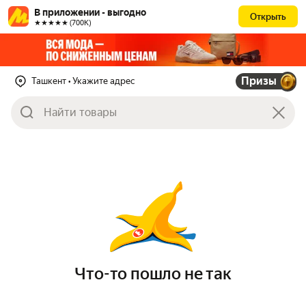
В приложении - выгодно
Открыть
★★★★★ (700К)
Призы
Ташкент
• Укажите адрес
Что-то пошло не так